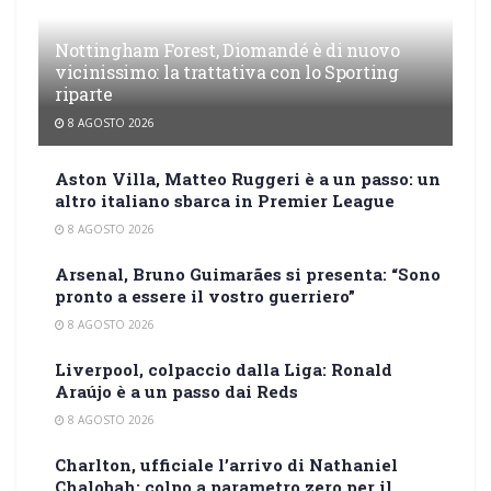
Nottingham Forest, Diomandé è di nuovo
vicinissimo: la trattativa con lo Sporting
riparte
8 AGOSTO 2026
Aston Villa, Matteo Ruggeri è a un passo: un
altro italiano sbarca in Premier League
8 AGOSTO 2026
Arsenal, Bruno Guimarães si presenta: “Sono
pronto a essere il vostro guerriero”
8 AGOSTO 2026
Liverpool, colpaccio dalla Liga: Ronald
Araújo è a un passo dai Reds
8 AGOSTO 2026
Charlton, ufficiale l’arrivo di Nathaniel
Chalobah: colpo a parametro zero per il