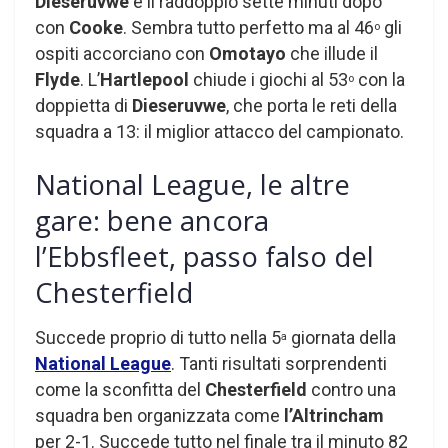
Dieseruvwe
e il raddoppio sette minuti dopo
con
Cooke
. Sembra tutto perfetto ma al 46
gli
o
ospiti accorciano con
Omotayo
che illude il
Flyde
. L’
Hartlepool
chiude i giochi al 53
con la
o
doppietta di
Dieseruvwe
, che porta le reti della
squadra a 13: il miglior attacco del campionato.
National League, le altre
gare: bene ancora
l’Ebbsfleet, passo falso del
Chesterfield
Succede proprio di tutto nella 5
giornata della
a
National League
. Tanti risultati sorprendenti
come la sconfitta del
Chesterfield
contro una
squadra ben organizzata come
l’Altrincham
per 2-1. Succede tutto nel finale tra il minuto 82