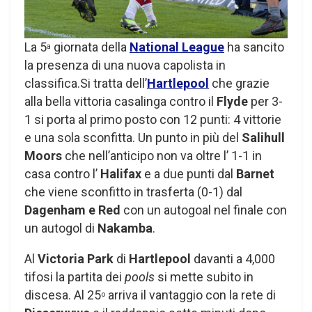
La 5
giornata della
National League
ha sancito
a
la presenza di una nuova capolista in
classifica.Si tratta dell’
Hartlepool
che grazie
alla bella vittoria casalinga contro il
Flyde
per 3-
1 si porta al primo posto con 12 punti: 4 vittorie
e una sola sconfitta. Un punto in più del
Salihull
Moors
che nell’anticipo non va oltre l’ 1-1 in
casa contro l’
Halifax
e a due punti dal
Barnet
che viene sconfitto in trasferta (0-1) dal
Dagenham e Red
con un autogoal nel finale con
un autogol di
Nakamba
.
Al
Victoria Park
di
Hartlepool
davanti a 4,000
tifosi la partita dei
pools
si mette subito in
discesa. Al 25
arriva il vantaggio con la rete di
o