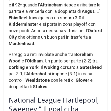
e il 92
quando l’
Altrincham
riesce a ribaltare la
o
partita e a vincerla con la doppietta di
Angus
. L’
Ebbsfleet
travolge con un sonoro 3-0 il
Kidderminster
e si porta in zona playoff con
nove punti. Ancora nessuna vittoria per l’
Oxford
City
che ottiene un buon pari in trasferta a
Maidenhead
.
Pareggio a reti inviolate anche tra
Boreham
Wood
e l’
Oldham
. Un punto per parte (2-2) tra
Dorking
e
York
. Il
Woking
corsaro a
Gateshead
per 3-1,
l’Aldershot
si impone (3-1) in casa
contro il
Wealdstone
con le reti di
Glover
e
doppietta di
Stokes
National League Hartlepool,
Sweeney:” Il goal ci ha