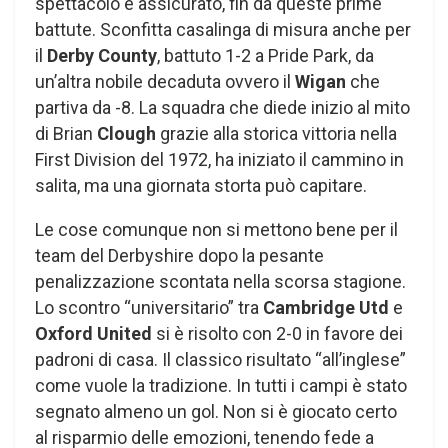
spettacolo è assicurato, fin da queste prime
battute. Sconfitta casalinga di misura anche per
il
Derby County
, battuto 1-2 a Pride Park, da
un’altra nobile decaduta ovvero il
Wigan
che
partiva da -8. La squadra che diede inizio al mito
di Brian
Clough
grazie alla storica vittoria nella
First Division del 1972, ha iniziato il cammino in
salita, ma una giornata storta può capitare.
Le cose comunque non si mettono bene per il
team del Derbyshire dopo la pesante
penalizzazione scontata nella scorsa stagione.
Lo scontro “universitario” tra
Cambridge Utd
e
Oxford United
si è risolto con 2-0 in favore dei
padroni di casa. Il classico risultato “all’inglese”
come vuole la tradizione. In tutti i campi è stato
segnato almeno un gol. Non si è giocato certo
al risparmio delle emozioni, tenendo fede a