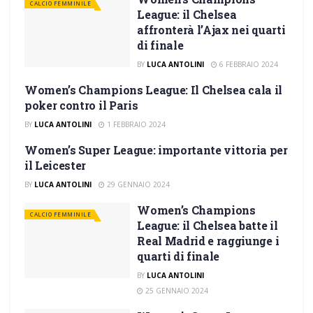
CALCIO FEMMINILE
League: il Chelsea
affronterà l’Ajax nei quarti
di finale
BY
LUCA ANTOLINI
6 FEBBRAIO 2024
Women’s Champions League: Il Chelsea cala il
CALCIO FEMMINILE
poker contro il Paris
BY
LUCA ANTOLINI
1 FEBBRAIO 2024
Women’s Super League: importante vittoria per
CALCIO FEMMINILE
il Leicester
BY
LUCA ANTOLINI
29 GENNAIO 2024
Women’s Champions
CALCIO FEMMINILE
League: il Chelsea batte il
Real Madrid e raggiunge i
quarti di finale
BY
LUCA ANTOLINI
25 GENNAIO 2024