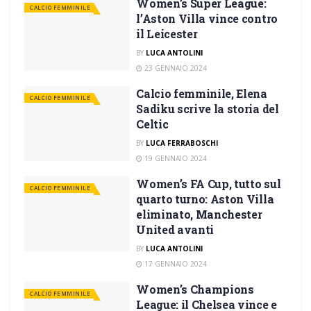
Women’s Super League:
CALCIO FEMMINILE
l’Aston Villa vince contro
il Leicester
BY
LUCA ANTOLINI
23 GENNAIO 2024
Calcio femminile, Elena
CALCIO FEMMINILE
Sadiku scrive la storia del
Celtic
BY
LUCA FERRABOSCHI
19 GENNAIO 2024
Women’s FA Cup, tutto sul
CALCIO FEMMINILE
quarto turno: Aston Villa
eliminato, Manchester
United avanti
BY
LUCA ANTOLINI
17 GENNAIO 2024
Women’s Champions
CALCIO FEMMINILE
League: il Chelsea vince e