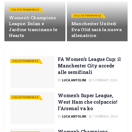
CALCIO FEMMINILE
CALCIO FEMMINILE
Women’s Champions
League: Dolan e
Manchester United:
Jardine trascinano le
Eva Olid sarà la nuova
Hearts
allenatrice
FA Women’s League Cup: il
CALCIO FEMMINILE
Manchester City accede
alle semifinali
BY
LUCA ANTOLINI
9 FEBBRAIO 2024
Women’s Super League,
CALCIO FEMMINILE
West Ham che colpaccio!
l’Arsenal va ko
BY
LUCA ANTOLINI
7 FEBBRAIO 2024
Women’s Champions