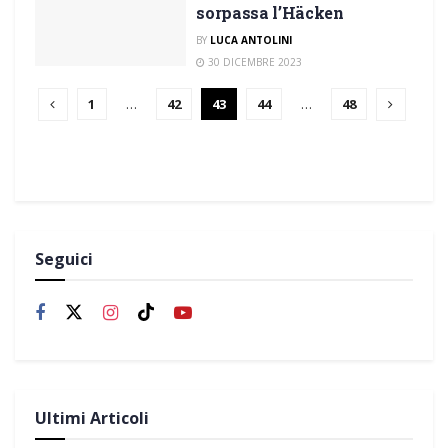
sorpassa l’Häcken
BY
LUCA ANTOLINI
30 DICEMBRE 2023
1
…
42
43
44
…
48
Seguici
Ultimi Articoli