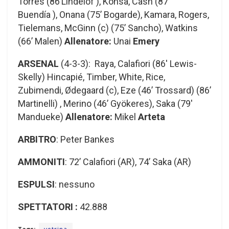
Torres (86’Lindelöf ), Konsa, Cash (87′
Buendía ), Onana (75’ Bogarde), Kamara, Rogers,
Tielemans, McGinn (c) (75’ Sancho), Watkins
(66’ Malen)
Allenatore:
Unai
Emery
ARSENAL
(4-3-3): Raya, Calafiori (86′ Lewis-
Skelly) Hincapié, Timber, White, Rice,
Zubimendi, Ødegaard (c), Eze (46’ Trossard) (86’
Martinelli) , Merino (46’ Gyökeres), Saka (79′
Mandueke)
Allenatore:
Mikel
Arteta
ARBITRO
: Peter Bankes
AMMONITI
: 72’ Calafiori (AR), 74’ Saka (AR)
ESPULSI
: nessuno
SPETTATORI :
42.888