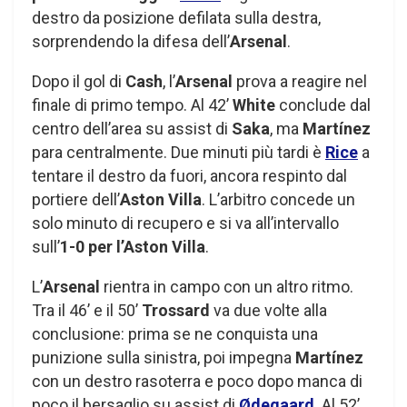
destro da posizione defilata sulla destra,
sorprendendo la difesa dell’
Arsenal
.
Dopo il gol di
Cash
, l’
Arsenal
prova a reagire nel
finale di primo tempo. Al 42’
White
conclude dal
centro dell’area su assist di
Saka
, ma
Martínez
para centralmente. Due minuti più tardi è
Rice
a
tentare il destro da fuori, ancora respinto dal
portiere dell’
Aston Villa
. L’arbitro concede un
solo minuto di recupero e si va all’intervallo
sull’
1-0 per l’Aston Villa
.
L’
Arsenal
rientra in campo con un altro ritmo.
Tra il 46’ e il 50’
Trossard
va due volte alla
conclusione: prima se ne conquista una
punizione sulla sinistra, poi impegna
Martínez
con un destro rasoterra e poco dopo manca di
poco il bersaglio su assist di
Ødegaard
. Al 52’