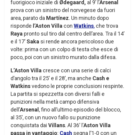
fuorigioco iniziale di
Ødegaard,
al 9’ l’
Arsenal
prova con un sinistro del norvegese da fuori
area, parato da
Martínez
. Un minuto dopo
risponde
l’Aston Villa
con
Watkins
,
che trova
Raya
pronto sul tiro dal centro dell’area. Tra il 14’
e il 17’
Saka
si rende ancora pericoloso due
volte: prima con un colpo di testa che esce di
poco, poi con un sinistro murato dalla difesa.
L’Aston Villa
cresce con una serie di calci
d’angolo tra il 25’ e il 28’, ma anche
Cash e
Watkins
vedono le proprie conclusioni respinte.
La partita si spezzetta con diversi falli e
punizioni nella metà campo difensiva
dell’
Arsenal
, fino all’ultimo episodio del blocco,
al 35’, con un nuovo fallo su punizione
conquistata dai
Villans
. Al 36’ l’
Aston Villa
passa in vantaggio
:
Cash
segna l’1-0 con un