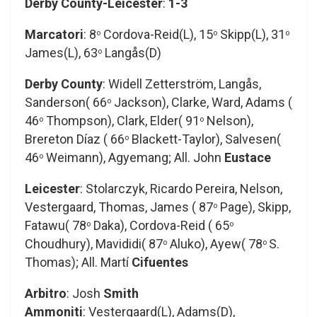
Derby County-Leicester
:
1-3
Marcatori
: 8
Cordova-Reid(L), 15
Skipp(L), 31
o
o
o
James(L), 63
Langås(D)
o
Derby County
: Widell Zetterström, Langås,
Sanderson( 66
Jackson), Clarke, Ward, Adams (
o
46
Thompson), Clark, Elder( 91
Nelson),
o
o
Brereton Díaz ( 66
Blackett-Taylor), Salvesen(
o
46
Weimann), Agyemang; All. John
Eustace
o
Leicester
: Stolarczyk, Ricardo Pereira, Nelson,
Vestergaard, Thomas, James ( 87
Page), Skipp,
o
Fatawu( 78
Daka), Cordova-Reid ( 65
o
o
Choudhury), Mavididi( 87
Aluko), Ayew( 78
S.
o
o
Thomas); All. Martí
Cifuentes
Arbitro
: Josh
Smith
Ammoniti
: Vestergaard(L), Adams(D),