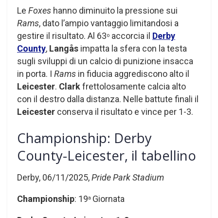
Le
Foxes
hanno diminuito la pressione sui
Rams
, dato l’ampio vantaggio limitandosi a
gestire il risultato. Al 63
accorcia il
Derby
o
County
,
Langås
impatta la sfera con la testa
sugli sviluppi di un calcio di punizione insacca
in porta. I
Rams
in fiducia aggrediscono alto il
Leicester
.
Clark
frettolosamente calcia alto
con il destro dalla distanza. Nelle battute finali il
Leicester
conserva il risultato e vince per 1-3.
Championship: Derby
County-Leicester, il tabellino
Derby, 06/11/2025,
Pride Park Stadium
Championship
: 19
Giornata
a