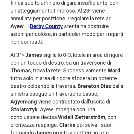
fin da subito un’inizio di gara insufficiente, con
un atteggiamento timoroso. Al 23
viene
o
annullata per posizione irregolare la rete ad
Ayew
. Il
Derby County
stenta ha costruire
azioni pericolose, in particolar modo per i reparti
non compatti.
Al 31
James
sigilla lo 0-3, letale in area di rigore
o
con un tocco di destro, su un traversone di
Thomas
, trova la rete. Successivamente
Ward
tutto solo in area di rigore sfodera un potente
destro colpendo la traversa.
Brereton Díaz
dalla
sinistra esegue un traversone basso,
Agyemang
viene contrastato dall’uscita di
Stolarczyk
. Ayew impegna con una
conclusione decisa
Widell Zetterström
, con
prontezza respinge.
Clarke
poi salva i suoi
fermando
James
pronto a mettere in rete