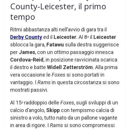
County-Leicester, il primo
tempo
Ritmi abbastanza alti nell’avvio di gara tra il
Derby County
ed il
Leicester
. Al 8
il
Leicester
o
sblocca la gara,
Fatawu
sulla destra suggerisce
per
James
, con un ottimo passaggio innesca
Cordova-Reid
, in posizione ravvicinata scarica
il destro e batte
Widell Zetterström
. Alla prima
vera occasione le
Foxes
si sono portati in
vantaggio. I
Rams
in questa circostanza si sono
mostrati passivi.
Al 15
raddoppio delle
Foxes
, sugli sviluppi di un
o
calcio d’angolo,
Skipp
con tempismo calcia di
sinistro a volo, tutto nato da un pallone vagante
in area di rigore. I
Rams
si sono compromessi