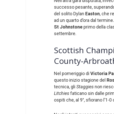
Nell’altra gara disputata, inve
successo pesante, superando 
del solito Dylan
Easton
, che r
ad un quarto d’ora dal termine. 
St Johnstone
primo della cla
settembre.
Scottish Champi
County-Arbroat
Nel pomeriggio di
Victoria Pa
questo inizio stagione del
Ros
tecnica, gli
Staggies
non riesc
Litchies
faticano sin dalle prim
ospiti che, al 9°, sfiorano l’1-0