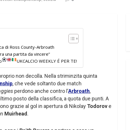
aca di Ross County-Arbroath
ra una partita da vincere”
o
UKCALCIO WEEKLY É PER TE!
roprio non decolla. Nella striminzita quinta
nship
, che vede soltanto due match
aggies
perdono anche contro l’
Arbroath
,
ltimo posto della classifica, a quota due punti. A
incono grazie al gol in apertura di Nikolay
Todorov
e
ron
Muirhead
.