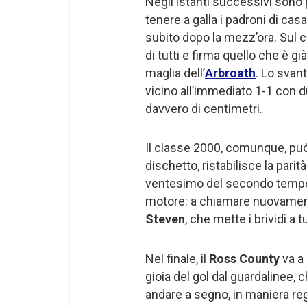
Negli istanti successivi sono 
tenere a galla i padroni di c
subito dopo la mezz’ora. Sul c
di tutti e firma quello che è gi
maglia dell’
Arbroath
. Lo svan
vicino all’immediato 1-1 con 
davvero di centimetri.
Il classe 2000, comunque, può 
dischetto, ristabilisce la parit
ventesimo del secondo tempo, 
motore: a chiamare nuovamen
Steven
, che mette i brividi a 
Nel finale, il
Ross County
va a
gioia del gol dal guardalinee, c
andare a segno, in maniera re