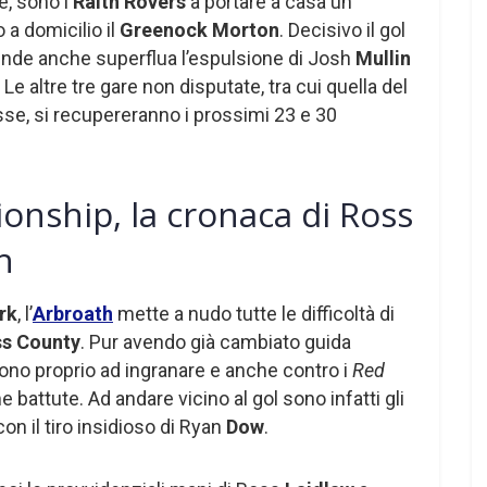
ce, sono i
Raith Rovers
a portare a casa un
a domicilio il
Greenock Morton
. Decisivo il gol
ende anche superflua l’espulsione di Josh
Mullin
Le altre tre gare non disputate, tra cui quella del
sse, si recupereranno i prossimi 23 e 30
onship, la cronaca di Ross
h
rk
, l’
Arbroath
mette a nudo tutte le difficoltà di
s County
. Pur avendo già cambiato guida
ono proprio ad ingranare e anche contro i
Red
e battute. Ad andare vicino al gol sono infatti gli
 con il tiro insidioso di Ryan
Dow
.