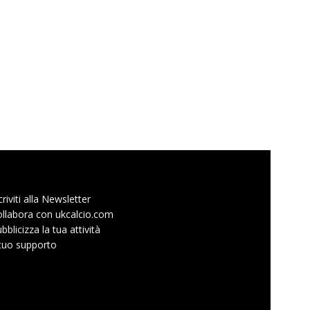
criviti alla Newsletter
llabora con ukcalcio.com
bblicizza la tua attività
 tuo supporto