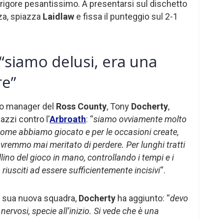
 rigore pesantissimo. A presentarsi sul dischetto
za, spiazza
Laidlaw
e fissa il punteggio sul 2-1
“siamo delusi, era una
re”
ovo manager del
Ross County
, Tony
Docherty
,
azzi contro l’
Arbroath
: “
siamo ovviamente molto
r come abbiamo giocato e per le occasioni create,
vremmo mai meritato di perdere. Per lunghi tratti
lino del gioco in mano, controllando i tempi e i
o riusciti ad essere sufficientemente incisivi
“.
lla sua nuova squadra,
Docherty
ha aggiunto: “
devo
 nervosi, specie all’inizio. Si vede che è una