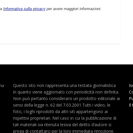
ra
Informativa sulla privacy
per avere maggiori informazioni.
ma
Questo sito non rappresenta una testata giornalistica
Is
in quanto viene aggiornato con periodicità non definita.
Co
Non può pertanto considerarsi un prodotto editoriale ai
Pu
sensi della legge n. 62 del 7.03.2001.Tutti i video, le
Il
foto, i loghi riprodotti da altri siti appartengono ai
rispettivi proprietari. Nel caso in cui la pubblicazione di
tali materiali sia ritenuta lesiva del diritto d’autore si
prega di contattarci per la loro immediata rimozione.