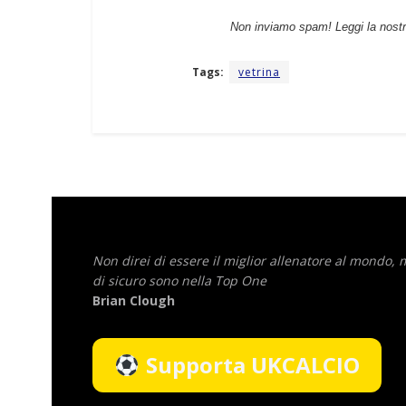
Non inviamo spam! Leggi la nost
Tags:
vetrina
Non direi di essere il miglior allenatore al mondo,
di sicuro sono nella Top One
Brian Clough
Supporta UKCALCIO