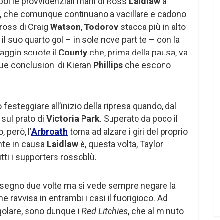
poi le provvidenziali mani di Ross
Laidlaw
a
asa, che comunque continuano a vacillare e cadono
ross di Craig
Watson
,
Todorov
stacca più in alto
à il suo quarto gol – in sole nove partite – con la
taggio scuote il
County
che, prima della pausa, va
due conclusioni di Kieran
Phillips
che escono
festeggiare all’inizio della ripresa quando, dal
à sul prato di
Victoria Park
. Superato da poco il
però, l’
Arbroath
torna ad alzare i giri del proprio
te in causa
Laidlaw
è, questa volta, Taylor
tutti i supporters rossoblù.
 segno due volte ma si vede sempre negare la
he ravvisa in entrambi i casi il fuorigioco. Ad
golare, sono dunque i
Red Litchies
, che al minuto