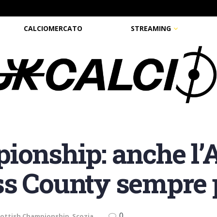
CALCIOMERCATO
STREAMING
ionship: anche l’
s County sempre pi
0
cottish Championship
,
Scozia