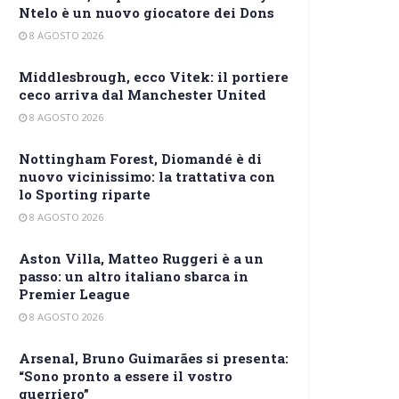
Ntelo è un nuovo giocatore dei Dons
8 AGOSTO 2026
Middlesbrough, ecco Vitek: il portiere
ceco arriva dal Manchester United
8 AGOSTO 2026
Nottingham Forest, Diomandé è di
nuovo vicinissimo: la trattativa con
lo Sporting riparte
8 AGOSTO 2026
Aston Villa, Matteo Ruggeri è a un
passo: un altro italiano sbarca in
Premier League
8 AGOSTO 2026
Arsenal, Bruno Guimarães si presenta:
“Sono pronto a essere il vostro
guerriero”