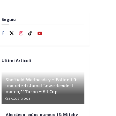
Seguici
Ultimi Articoli
Sheffield Wednesday – Bolton 1-0:
una rete di Jamal Lowe decide il
match, 1° Turno – Efl Cup
8 AGOSTO 2026
Aberdeen, colpo numero 13: Mitchy