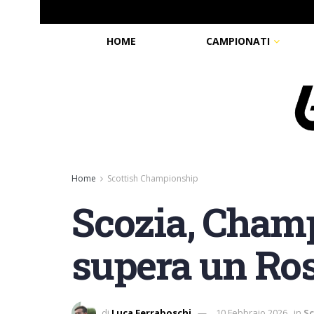
HOME
CAMPIONATI
Home
Scottish Championship
Scozia, Champ
supera un Ros
di
Luca Ferraboschi
10 Febbraio 2026
in
S