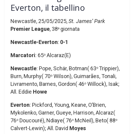
Everton, il tabellino
Newcastle, 25/05/2025,
St. James’ Park
Premier League
, 38
giornata
a
Newcastle-Everton
:
0-1
Marcatori
: 65
Alcaraz(E)
o
Newcastle
: Pope, Schär, Botman( 63
Trippier),
o
Burn, Murphy( 70
Wilson), Guimarães, Tonali,
o
Livramento, Barnes, Gordon( 46
Willock), Isak;
o
All. Eddie
Howe
Everton
: Pickford, Young, Keane, O’Brien,
Mykolenko, Garner, Gueye, Harrison, Alcaraz(
76
Doucouré), Ndiaye( 76
McNeil), Beto( 88
o
o
o
Calvert-Lewin); All. David
Moyes