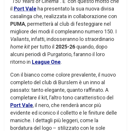
“150 Years of Cinema”
. E’ con questo motto che
il
Port Vale
ha presentato la sua nuova divisa
casalinga che, realizzata in collaborazione con
PUMA
, permetterà al club di festeggiare nel
migliore dei modi il compleanno numero 150. I
Valiants
, infatti, indosseranno lo straordinario
home kit
per tutto il
2025-26
quando, dopo
alcuni periodi di Purgatorio, faranno il loro
ritorno in
League One
.
Con il bianco come colore prevalente, il nuovo
completo del club di Burslem è un inno al
passato: tanto elegante, quanto raffinato. A
completare il kit, l’altro tono caratteristico del
Port Vale
, il nero, che renderà ancor più
evidente ed iconico il colletto e le finiture delle
maniche. I dettagli più leggeri, come la
bordatura del logo – stilizzato con le sole