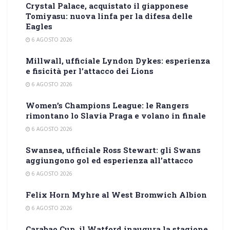
Crystal Palace, acquistato il giapponese
Tomiyasu: nuova linfa per la difesa delle
Eagles
6 AGOSTO 2026
Millwall, ufficiale Lyndon Dykes: esperienza
e fisicità per l’attacco dei Lions
6 AGOSTO 2026
Women’s Champions League: le Rangers
rimontano lo Slavia Praga e volano in finale
6 AGOSTO 2026
Swansea, ufficiale Ross Stewart: gli Swans
aggiungono gol ed esperienza all’attacco
6 AGOSTO 2026
Felix Horn Myhre al West Bromwich Albion
6 AGOSTO 2026
Carabao Cup, il Watford inaugura la stagione