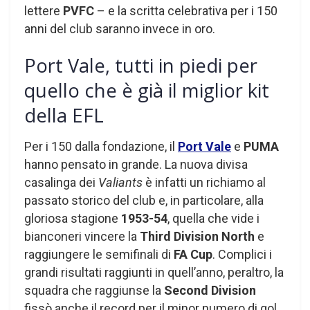
lettere
PVFC
– e la scritta celebrativa per i 150
anni del club saranno invece in oro.
Port Vale, tutti in piedi per
quello che è già il miglior kit
della EFL
Per i 150 dalla fondazione, il
Port Vale
e
PUMA
hanno pensato in grande. La nuova divisa
casalinga dei
Valiants
è infatti un richiamo al
passato storico del club e, in particolare, alla
gloriosa stagione
1953-54
, quella che vide i
bianconeri vincere la
Third Division North
e
raggiungere le semifinali di
FA Cup
. Complici i
grandi risultati raggiunti in quell’anno, peraltro, la
squadra che raggiunse la
Second Division
fissò anche il record per il minor numero di gol