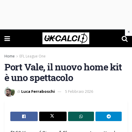
×
Home
EFL League One
Port Vale, il nuovo home kit
è uno spettacolo
di
Luca Ferraboschi
5 Febbraio 2026