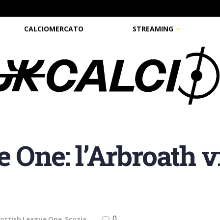
CALCIOMERCATO
STREAMING
e One: l’Arbroath 
0
ottish League One
,
Scozia