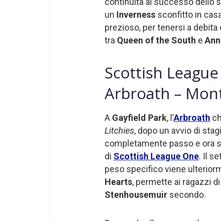
continuità al successo dello
un
Inverness
sconfitto in cas
prezioso, per tenersi a debita 
tra
Queen of the South
e
Ann
Scottish League
Arbroath – Mon
A
Gayfield Park
, l’
Arbroath
ch
Litchies
, dopo un avvio di st
completamente passo e ora sie
di
Scottish League One
. Il s
peso specifico viene ulterior
Hearts
, permette ai ragazzi d
Stenhousemuir
secondo.