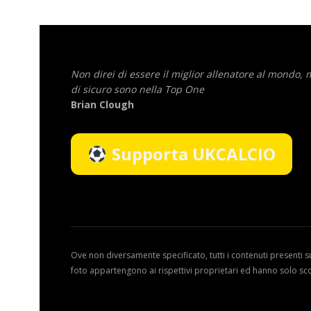
Non direi di essere il miglior allenatore al mondo,
di sicuro sono nella Top One
Brian Clough
Supporta UKCALCIO
Ove non diversamente specificato, tutti i contenuti presenti s
foto appartengono ai rispettivi proprietari ed hanno solo sc