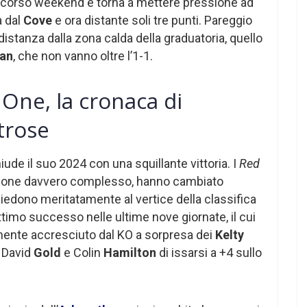
 scorso weekend e torna a mettere pressione ad
a dal
Cove
e ora distante soli tre punti. Pareggio
distanza dalla zona calda della graduatoria, quello
an
, che non vanno oltre l’1-1.
 One, la cronaca di
trose
iude il suo 2024 con una squillante vittoria. I
Red
agione davvero complesso, hanno cambiato
dono meritatamente al vertice della classifica
ettimo successo nelle ultime nove giornate, il cui
mente accresciuto dal KO a sorpresa dei
Kelty
i David
Gold
e Colin
Hamilton
di issarsi a +4 sullo