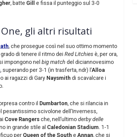
gher
, batte
Gill
e fissa il punteggio sul 3-0
ne, gli altri risultati
oath
, che prosegue così nel suo ottimo momento
grado di tenere il ritmo dei
Red Litchies
è, per ora,
si impongono nel
big match
del diciannovesimo
e
, superando per 3-1 (in trasferta, ndr) l’
Alloa
no ai ragazzi di Gary
Naysmith
di scavalcare i
o.
sorpresa contro il
Dumbarton
, che si rilancia in
el pesantissimo scivolone dell’Inverness,
ai
Cove Rangers
che, nell’ultimo
derby delle
o in grande stile al
Caledonian Stadium
. 1-1
oficuo per
Queen of the South
e
Annan
, che si