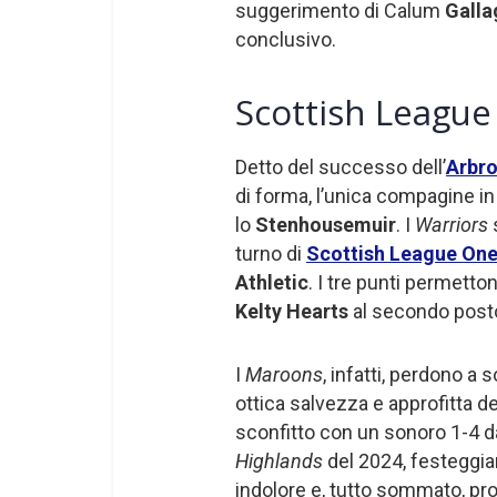
suggerimento di Calum
Galla
conclusivo.
Scottish League O
Detto del successo dell’
Arbr
di forma, l’unica compagine in 
lo
Stenhousemuir
. I
Warriors
turno di
Scottish League On
Athletic
. I tre punti permetto
Kelty Hearts
al secondo post
I
Maroons
, infatti, perdono a 
ottica salvezza e approfitta d
sconfitto con un sonoro 1-4 d
Highlands
del 2024, festeggian
indolore e, tutto sommato, pr