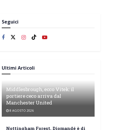
Seguici
Ultimi Articoli
Middlesbrough, ecco Vitek: il
portiere ceco arriva dal
Manchester United
8 AGOSTO 2026
Nottingham Forest, Diomandé è di