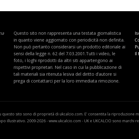
ma
Questo sito non rappresenta una testata giornalistica
Is
in quanto viene aggiornato con periodicità non definita.
Co
Non può pertanto considerarsi un prodotto editoriale ai
Pu
sensi della legge n. 62 del 7.03.2001.Tutti i video, le
Il
foto, i loghi riprodotti da altri siti appartengono ai
rispettivi proprietari. Nel caso in cui la pubblicazione di
tali materiali sia ritenuta lesiva del diritto d’autore si
prega di contattarci per la loro immediata rimozione.
u questo sito sono di proprietà di ukcalcio.com. E' consentita la riproduzione me
opo illustrativo. 2009-2026 - www.ukcalcio.com - UK e UKCALCIO sono marchi reg