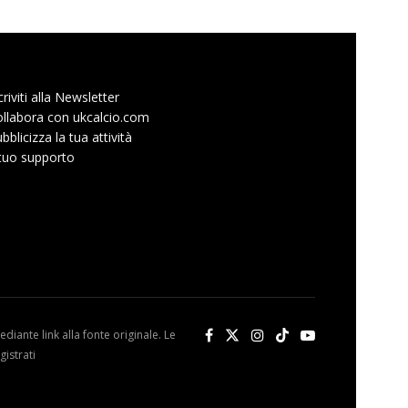
criviti alla Newsletter
llabora con ukcalcio.com
bblicizza la tua attività
 tuo supporto
diante link alla fonte originale. Le
istrati