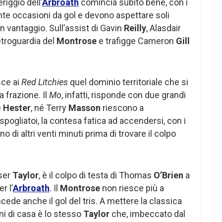
riggio dell’
Arbroath
comincia subito bene, con i
nte occasioni da gol e devono aspettare soli
n vantaggio. Sull’assist di Gavin
Reilly
, Alasdair
etroguardia del
Montrose
e trafigge Cameron
Gill
sce ai
Red Litchies
quel dominio territoriale che si
a frazione. Il
Mo
, infatti, risponde con due grandi
e
Hester
, né Terry
Masson
riescono a
 spogliatoi, la contesa fatica ad accendersi, con i
 di altri venti minuti prima di trovare il colpo
aser
Taylor
, è il colpo di testa di Thomas
O’Brien
a
r l’
Arbroath
. Il
Montrose
non riesce più a
ncede anche il gol del tris. A mettere la classica
oni di casa è lo stesso
Taylor
che, imbeccato dal