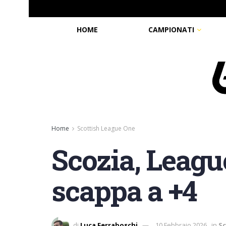
HOME
CAMPIONATI
Home
Scottish League One
Scozia, Leagu
scappa a +4
di
Luca Ferraboschi
10 Febbraio 2026
in
Sc