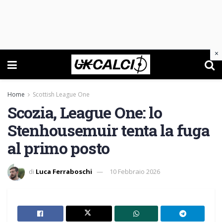
×
Home
Scottish League One
Scozia, League One: lo
Stenhousemuir tenta la fuga
al primo posto
di
Luca Ferraboschi
10 Febbraio 2026