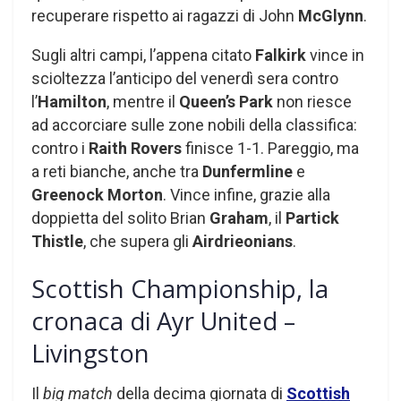
recuperare rispetto ai ragazzi di John
McGlynn
.
Sugli altri campi, l’appena citato
Falkirk
vince in
scioltezza l’anticipo del venerdì sera contro
l’
Hamilton
, mentre il
Queen’s Park
non riesce
ad accorciare sulle zone nobili della classifica:
contro i
Raith Rovers
finisce 1-1. Pareggio, ma
a reti bianche, anche tra
Dunfermline
e
Greenock Morton
. Vince infine, grazie alla
doppietta del solito Brian
Graham
, il
Partick
Thistle
, che supera gli
Airdrieonians
.
Scottish Championship, la
cronaca di Ayr United –
Livingston
Il
big match
della decima giornata di
Scottish