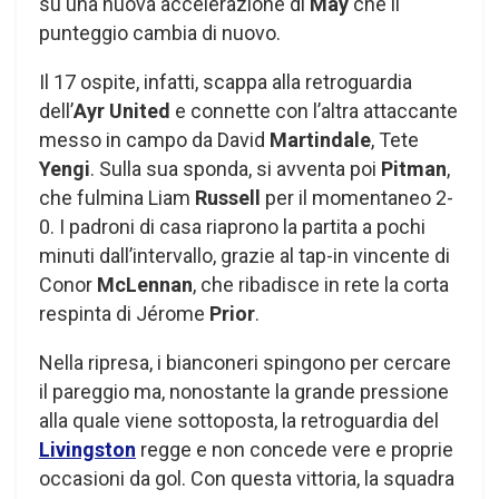
su una nuova accelerazione di
May
che il
punteggio cambia di nuovo.
Il 17 ospite, infatti, scappa alla retroguardia
dell’
Ayr United
e connette con l’altra attaccante
messo in campo da David
Martindale
, Tete
Yengi
. Sulla sua sponda, si avventa poi
Pitman
,
che fulmina Liam
Russell
per il momentaneo 2-
0. I padroni di casa riaprono la partita a pochi
minuti dall’intervallo, grazie al tap-in vincente di
Conor
McLennan
, che ribadisce in rete la corta
respinta di Jérome
Prior
.
Nella ripresa, i bianconeri spingono per cercare
il pareggio ma, nonostante la grande pressione
alla quale viene sottoposta, la retroguardia del
Livingston
regge e non concede vere e proprie
occasioni da gol. Con questa vittoria, la squadra