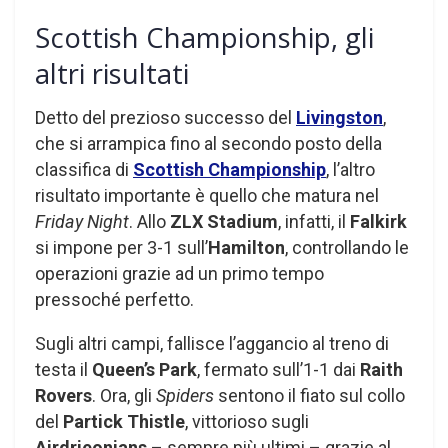
Scottish Championship, gli
altri risultati
Detto del prezioso successo del
Livingston
,
che si arrampica fino al secondo posto della
classifica di
Scottish Championship
, l’altro
risultato importante è quello che matura nel
Friday Night
. Allo
ZLX Stadium
, infatti, il
Falkirk
si impone per 3-1 sull’
Hamilton
, controllando le
operazioni grazie ad un primo tempo
pressoché perfetto.
Sugli altri campi, fallisce l’aggancio al treno di
testa il
Queen’s Park
, fermato sull’1-1 dai
Raith
Rovers
. Ora, gli
Spiders
sentono il fiato sul collo
del
Partick Thistle
, vittorioso sugli
Airdrieonians
– sempre più ultimi – grazie al