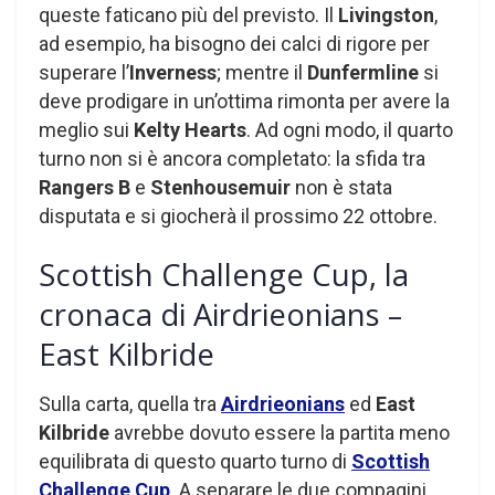
queste faticano più del previsto. Il
Livingston
,
ad esempio, ha bisogno dei calci di rigore per
superare l’
Inverness
; mentre il
Dunfermline
si
deve prodigare in un’ottima rimonta per avere la
meglio sui
Kelty Hearts
. Ad ogni modo, il quarto
turno non si è ancora completato: la sfida tra
Rangers B
e
Stenhousemuir
non è stata
disputata e si giocherà il prossimo 22 ottobre.
Scottish Challenge Cup, la
cronaca di Airdrieonians –
East Kilbride
Sulla carta, quella tra
Airdrieonians
ed
East
Kilbride
avrebbe dovuto essere la partita meno
equilibrata di questo quarto turno di
Scottish
Challenge Cup
. A separare le due compagini,