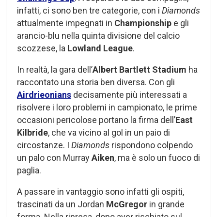
infatti, ci sono ben tre categorie, con i
Diamonds
attualmente impegnati in
Championship
e gli
arancio-blu nella quinta divisione del calcio
scozzese, la
Lowland League
.
In realtà, la gara dell’
Albert Bartlett Stadium
ha
raccontato una storia ben diversa. Con gli
Airdrieonians
decisamente più interessati a
risolvere i loro problemi in campionato, le prime
occasioni pericolose portano la firma dell’
East
Kilbride
, che va vicino al gol in un paio di
circostanze. I
Diamonds
rispondono colpendo
un palo con Murray
Aiken
, ma è solo un fuoco di
paglia.
A passare in vantaggio sono infatti gli ospiti,
trascinati da un Jordan
McGregor
in grande
forma. Nella ripresa, dopo aver rischiato sul