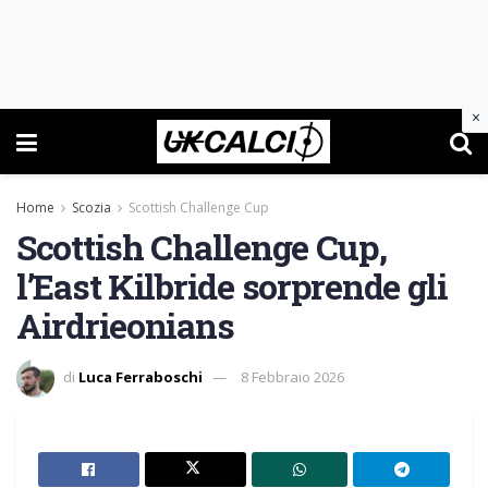
×
Home
Scozia
Scottish Challenge Cup
Scottish Challenge Cup,
l’East Kilbride sorprende gli
Airdrieonians
di
Luca Ferraboschi
8 Febbraio 2026