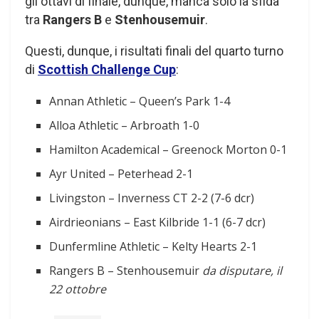
gli ottavi di finale, dunque, manca solo la sfida
tra
Rangers B
e
Stenhousemuir
.
Questi, dunque, i risultati finali del quarto turno
di
Scottish Challenge Cup
:
Annan Athletic – Queen’s Park 1-4
Alloa Athletic – Arbroath 1-0
Hamilton Academical – Greenock Morton 0-1
Ayr United – Peterhead 2-1
Livingston – Inverness CT 2-2 (7-6 dcr)
Airdrieonians – East Kilbride 1-1 (6-7 dcr)
Dunfermline Athletic – Kelty Hearts 2-1
Rangers B – Stenhousemuir
da disputare, il
22 ottobre