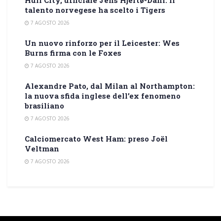
Hull City, ufficiale Jens Hjertø-Dahl: il
talento norvegese ha scelto i Tigers
7 AGOSTO 2026
Un nuovo rinforzo per il Leicester: Wes
Burns firma con le Foxes
7 AGOSTO 2026
Alexandre Pato, dal Milan al Northampton:
la nuova sfida inglese dell’ex fenomeno
brasiliano
7 AGOSTO 2026
Calciomercato West Ham: preso Joël
Veltman
7 AGOSTO 2026