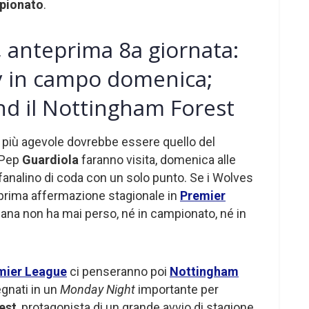
pionato
.
 anteprima 8a giornata:
y in campo domenica;
nd il Nottingham Forest
no più agevole dovrebbe essere quello del
i Pep
Guardiola
faranno visita, domenica alle
fanalino di coda con un solo punto. Se i Wolves
a prima affermazione stagionale in
Premier
ana non ha mai perso, né in campionato, né in
mier League
ci penseranno poi
Nottingham
egnati in un
Monday Night
importante per
est
, protagonista di un grande avvio di stagione