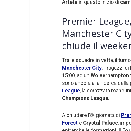
Arteta
in questo inizio di
cam
Premier League,
Manchester Cit
chiude il weeke
Tra le squadre in vetta, il tur
Manchester City
. I ragazzi d
15:00, ad un
Wolverhampton
sono ancora alla ricerca dell
League
, la corazzata mancuni
Champions League
.
A chiudere l’8
giornata di
Pre
a
Forest
e
Crystal Palace
, imp
entrambe le formazioni. Il
For