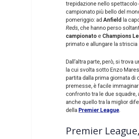
trepidazione nello spettacolo 
campionato più bello del mond
pomeriggio: ad
Anfield
la cap
Reds
, che hanno perso soltant
campionato
e
Champions L
primato e allungare la striscia d
Dall’altra parte, però, si trova 
la cui svolta sotto Enzo Mare
partita dalla prima giornata di
premesse, è facile immaginarsi 
confronto tra le due squadre, a
anche quello tra la miglior dife
della
Premier League
.
Premier League,