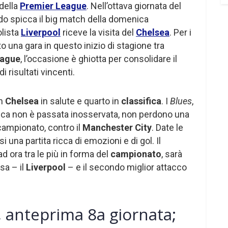
della
Premier League
. Nell’ottava giornata del
o spicca il big match della domenica
olista
Liverpool
riceve la visita del
Chelsea
. Per i
o una gara in questo inizio di stagione tra
eague
, l’occasione è ghiotta per consolidare il
i risultati vincenti.
un
Chelsea
in salute e quarto in
classifica
. I
Blues
,
sca non è passata inosservata, non perdono una
 campionato, contro il
Manchester City
. Date le
una partita ricca di emozioni e di gol. Il
d ora tra le più in forma del
campionato
, sarà
sa – il
Liverpool
– e il secondo miglior attacco
 anteprima 8a giornata;