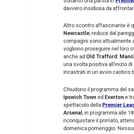
soltanto una partita in
Premie
davvero insidiosa da affrontar
Altro scontro affascinante è 
Newcastle
, reduce dal pareggi
compagini sono attualmente app
vogliono proseguire nel loro ot
anche ad
Old Trafford
:
Manch
una svolta positiva all’inizio 
incastrati in un avvio caotico
Chiudono il programma del sab
Ipswich Town
ed
Everton
e t
spettacolo della
Premier Lea
Arsenal
, in programma alle 18
riconquistare il primato, attend
domenica pomeriggio. Nessuna 