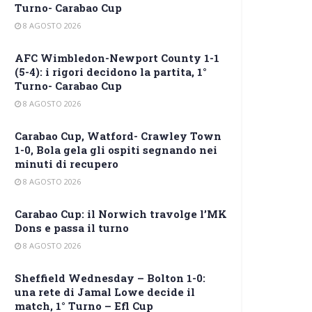
Turno- Carabao Cup
8 AGOSTO 2026
AFC Wimbledon-Newport County 1-1
(5-4): i rigori decidono la partita, 1°
Turno- Carabao Cup
8 AGOSTO 2026
Carabao Cup, Watford- Crawley Town
1-0, Bola gela gli ospiti segnando nei
minuti di recupero
8 AGOSTO 2026
Carabao Cup: il Norwich travolge l’MK
Dons e passa il turno
8 AGOSTO 2026
Sheffield Wednesday – Bolton 1-0:
una rete di Jamal Lowe decide il
match, 1° Turno – Efl Cup