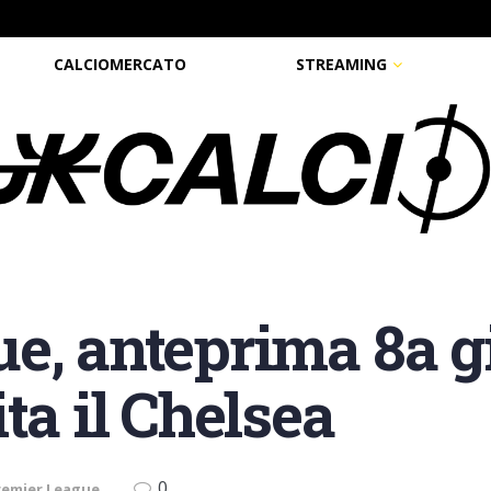
CALCIOMERCATO
STREAMING
e, anteprima 8a gi
ta il Chelsea
0
remier League