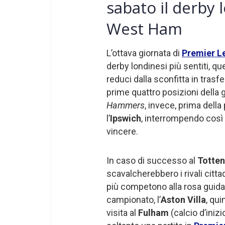
sabato il derby
West Ham
L’ottava giornata di
Premier L
derby londinesi più sentiti, quel
reduci dalla sconfitta in trasf
prime quattro posizioni della g
Hammers
, invece, prima dell
l’
Ipswich
, interrompendo così 
vincere.
In caso di successo al
Totte
scavalcherebbero i rivali citta
più competono alla rosa guid
campionato, l’
Aston Villa
, qui
visita al
Fulham
(calcio d’inizi