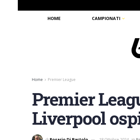
HOME
CAMPIONATI
Home
Premier League
Premier Leagu
Liverpool ospi
di
Rosario Di Bartolo
18 Ottobre 2024
in
P