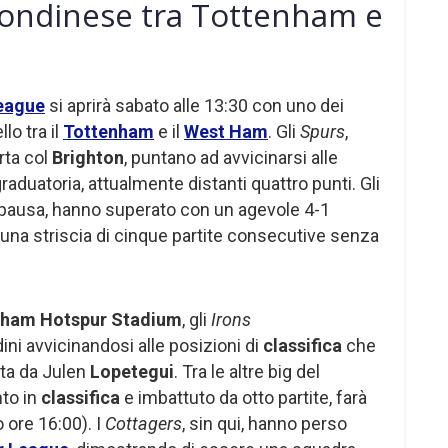
 londinese tra Tottenham e
eague
si aprirà sabato alle 13:30 con uno dei
lo tra il
Tottenham
e il
West Ham
. Gli
Spurs
,
erta col
Brighton
, puntano ad avvicinarsi alle
raduatoria, attualmente distanti quattro punti. Gli
a pausa, hanno superato con un agevole 4-1
una striscia di cinque partite consecutive senza
nham Hotspur Stadium
, gli
Irons
dini avvicinandosi alle posizioni di
classifica
che
ata da Julen
Lopetegui
. Tra le altre big del
nto in
classifica
e imbattuto da otto partite, farà
o ore 16:00). I
Cottagers
, sin qui, hanno perso