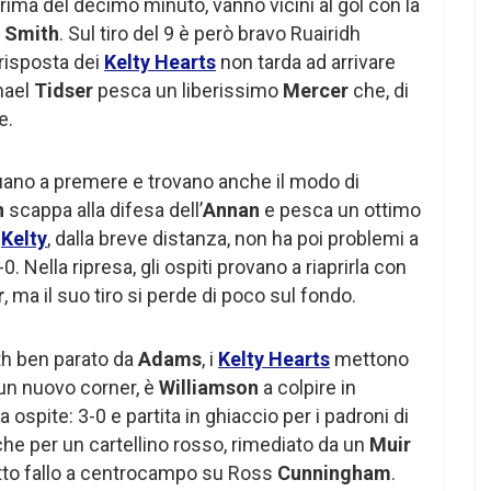
prima del decimo minuto, vanno vicini al gol con la
n
Smith
. Sul tiro del 9 è però bravo Ruairidh
 risposta dei
Kelty Hearts
non tarda ad arrivare
chael
Tidser
pesca un liberissimo
Mercer
che, di
e.
nuano a premere e trovano anche il modo di
n
scappa alla difesa dell’
Annan
e pesca un ottimo
l
Kelty
, dalla breve distanza, non ha poi problemi a
-0. Nella ripresa, gli ospiti provano a riaprirla con
r
, ma il suo tiro si perde di poco sul fondo.
ith ben parato da
Adams
, i
Kelty Hearts
mettono
a un nuovo corner, è
Williamson
a colpire in
 ospite: 3-0 e partita in ghiaccio per i padroni di
nche per un cartellino rosso, rimediato da un
Muir
tto fallo a centrocampo su Ross
Cunningham
.