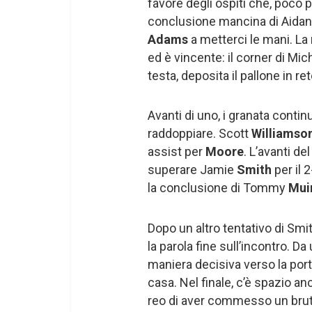
favore degli ospiti che, poco 
conclusione mancina di Aida
Adams
a metterci le mani. La
ed è vincente: il corner di Mi
testa, deposita il pallone in ret
Avanti di uno, i granata conti
raddoppiare. Scott
Williamso
assist per
Moore
. L’avanti de
superare Jamie
Smith
per il 2
la conclusione di Tommy
Mui
Dopo un altro tentativo di Sm
la parola fine sull’incontro. D
maniera decisiva verso la porta
casa. Nel finale, c’è spazio a
reo di aver commesso un bru