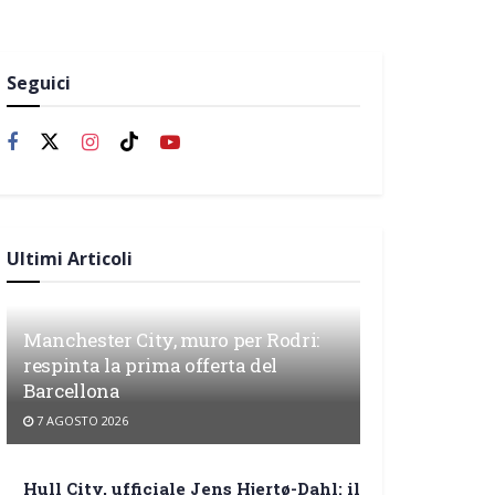
Seguici
Ultimi Articoli
Manchester City, muro per Rodri:
respinta la prima offerta del
Barcellona
7 AGOSTO 2026
Hull City, ufficiale Jens Hjertø-Dahl: il