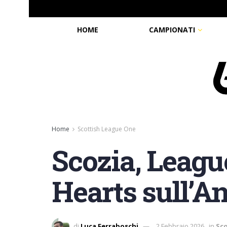
HOME
CAMPIONATI
Home
Scottish League One
Scozia, League
Hearts sull’A
di
Luca Ferraboschi
2 Febbraio 2026
in
Sc