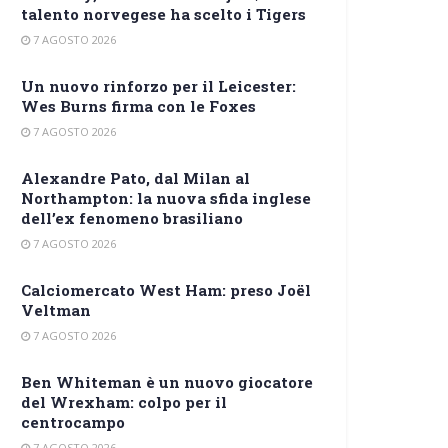
talento norvegese ha scelto i Tigers
7 AGOSTO 2026
Un nuovo rinforzo per il Leicester:
Wes Burns firma con le Foxes
7 AGOSTO 2026
Alexandre Pato, dal Milan al
Northampton: la nuova sfida inglese
dell’ex fenomeno brasiliano
7 AGOSTO 2026
Calciomercato West Ham: preso Joël
Veltman
7 AGOSTO 2026
Ben Whiteman è un nuovo giocatore
del Wrexham: colpo per il
centrocampo
7 AGOSTO 2026