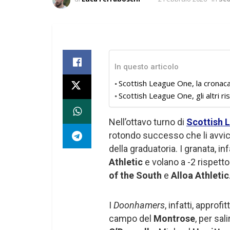
In questo articolo
Scottish League One, la cronaca
Scottish League One, gli altri ris
Nell’ottavo turno di
Scottish 
rotondo successo che li avvic
della graduatoria. I granata, in
Athletic
e volano a -2 rispett
of the South
e
Alloa Athletic
I
Doonhamers
, infatti, appro
campo del
Montrose
, per sal