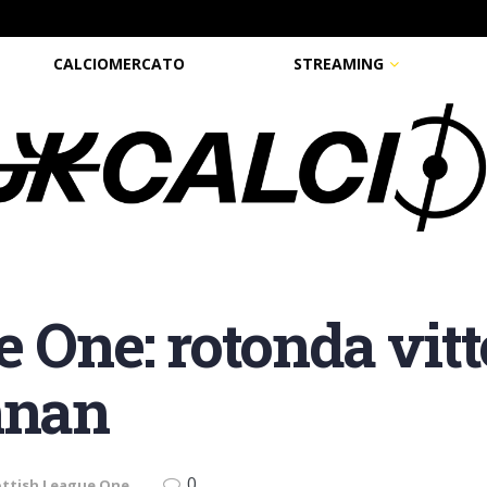
CALCIOMERCATO
STREAMING
 One: rotonda vitt
nnan
0
ottish League One