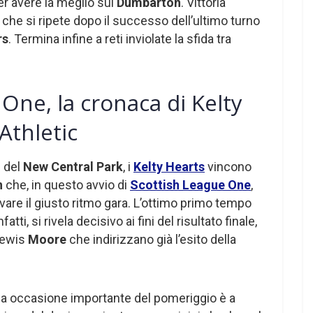
r avere la meglio sul
Dumbarton
. Vittoria
, che si ripete dopo il successo dell’ultimo turno
rs
. Termina infine a reti inviolate la sfida tra
One, la cronaca di Kelty
Athletic
i del
New Central Park
, i
Kelty Hearts
vincono
n
che, in questo avvio di
Scottish League One
,
vare il giusto ritmo gara. L’ottimo primo tempo
atti, si rivela decisivo ai fini del risultato finale,
Lewis
Moore
che indirizzano già l’esito della
ma occasione importante del pomeriggio è a