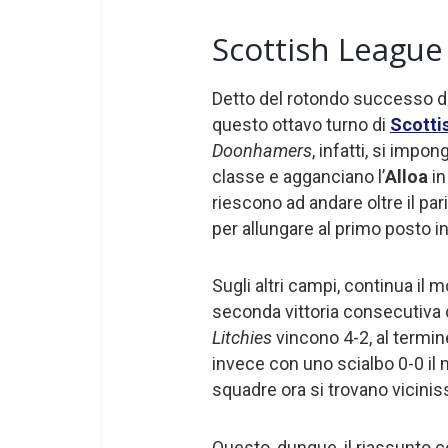
Scottish League O
Detto del rotondo successo 
questo ottavo turno di
Scotti
Doonhamers
, infatti, si impo
classe e agganciano l’
Alloa
in
riescono ad andare oltre il par
per allungare al primo posto in 
Sugli altri campi, continua il 
seconda vittoria consecutiva 
Litchies
vincono 4-2, al termine
invece con uno scialbo 0-0 il
squadre ora si trovano viciniss
Questo, dunque, il riassunto con