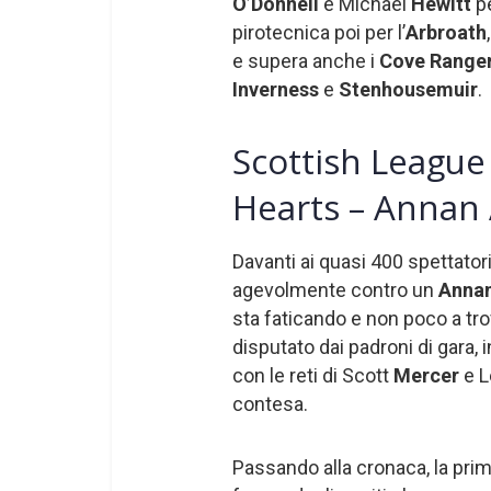
O’Donnell
e Michael
Hewitt
pe
pirotecnica poi per l’
Arbroath
e supera anche i
Cove Range
Inverness
e
Stenhousemuir
.
Scottish League 
Hearts – Annan 
Davanti ai quasi 400 spettator
agevolmente contro un
Anna
sta faticando e non poco a tro
disputato dai padroni di gara, inf
con le reti di Scott
Mercer
e 
contesa.
Passando alla cronaca, la pri