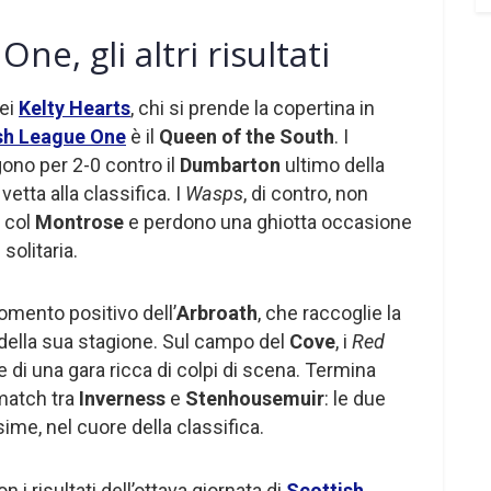
ne, gli altri risultati
dei
Kelty Hearts
, chi si prende la copertina in
sh League One
è il
Queen of the South
. I
ngono per 2-0 contro il
Dumbarton
ultimo della
 vetta alla classifica. I
Wasps
, di contro, non
i col
Montrose
e perdono una ghiotta occasione
solitaria.
momento positivo dell’
Arbroath
, che raccoglie la
della sua stagione. Sul campo del
Cove
, i
Red
 di una gara ricca di colpi di scena. Termina
 match tra
Inverness
e
Stenhousemuir
: le due
ime, nel cuore della classifica.
 i risultati dell’ottava giornata di
Scottish