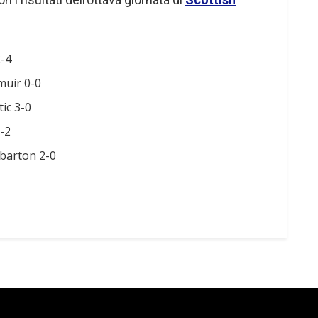
2-4
muir 0-0
ic 3-0
2-2
barton 2-0