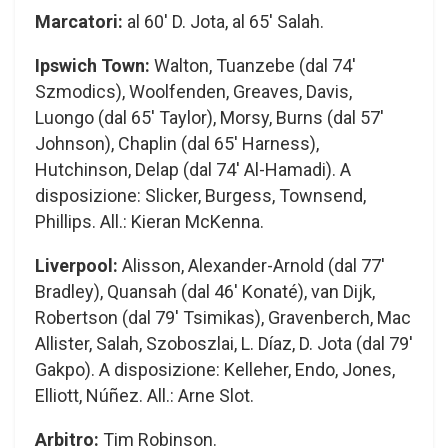
Marcatori:
al 60′ D. Jota, al 65′ Salah.
Ipswich Town:
Walton, Tuanzebe (dal 74′
Szmodics), Woolfenden, Greaves, Davis,
Luongo (dal 65′ Taylor), Morsy, Burns (dal 57′
Johnson), Chaplin (dal 65′ Harness),
Hutchinson, Delap (dal 74′ Al-Hamadi). A
disposizione: Slicker, Burgess, Townsend,
Phillips. All.: Kieran McKenna.
Liverpool:
Alisson, Alexander-Arnold (dal 77′
Bradley), Quansah (dal 46′ Konaté), van Dijk,
Robertson (dal 79′ Tsimikas), Gravenberch, Mac
Allister, Salah, Szoboszlai, L. Díaz, D. Jota (dal 79′
Gakpo). A disposizione: Kelleher, Endo, Jones,
Elliott, Núñez. All.: Arne Slot.
Arbitro:
Tim Robinson.