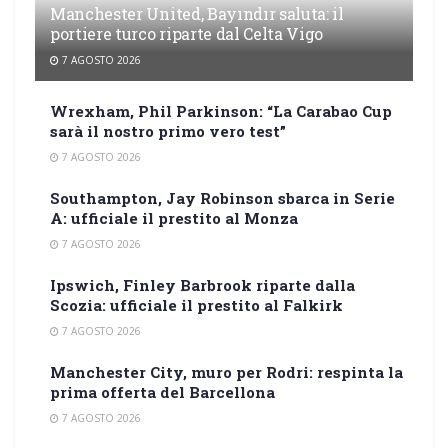
Manchester United, Bayındır saluta: il
portiere turco riparte dal Celta Vigo
7 AGOSTO 2026
Wrexham, Phil Parkinson: “La Carabao Cup
sarà il nostro primo vero test”
7 AGOSTO 2026
Southampton, Jay Robinson sbarca in Serie
A: ufficiale il prestito al Monza
7 AGOSTO 2026
Ipswich, Finley Barbrook riparte dalla
Scozia: ufficiale il prestito al Falkirk
7 AGOSTO 2026
Manchester City, muro per Rodri: respinta la
prima offerta del Barcellona
7 AGOSTO 2026