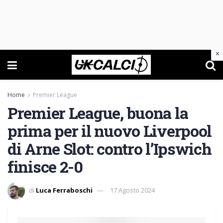
×
Home
Premier League
Premier League, buona la
prima per il nuovo Liverpool
di Arne Slot: contro l’Ipswich
finisce 2-0
di
Luca Ferraboschi
17 Agosto 2024