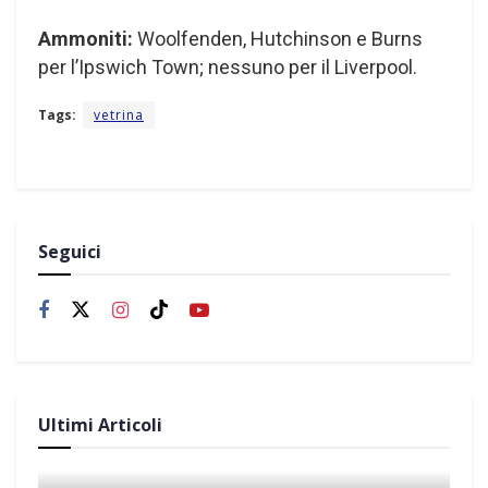
Ammoniti:
Woolfenden, Hutchinson e Burns
per l’Ipswich Town; nessuno per il Liverpool.
Tags:
vetrina
Seguici
Ultimi Articoli