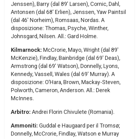
Jenssen), Barry (dal 89′ Larsen), Cornic, Dahl,
Antonsen (dal 68′ Erlien), Jenssen, Yaw Paintsil
(dal 46′ Norheim), Romsaas, Nordas. A
disposizione: Thomas, Psyche, Winther,
Johnsgard, Nilsen. All.: Gard Holme.
Kilmarnock:
McCrorie, Mayo, Wright (dal 89′
McKenzie), Findlay, Bainbridge (dal 69′ Deas),
Armstrong (dal 69′ Watson), Donnelly, Lyons,
Kennedy, Vassell, Wales (dal 69′ Murray). A
disposizione: O’Hara, Brown, Mackay-Steven,
Polworth, Cameron, Anderson. All.: Derek
McInnes.
Arbitro:
Andrei Florin Chivulete (Romania).
Ammoniti:
Guddal e Haugaard per il Tromsø;
Donnelly, McCrorie, Findlay, Watson e Murray