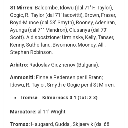
St Mirren:
Balcombe, Idowu (dal 71′ F. Taylor),
Gogic, R. Taylor (dal 71′ Iacovitti), Brown, Fraser,
Boyd-Munce (dal 53′ Smyth), Rooney, Adeniran,
Ayunga (dal 71′ Mandron), Olusanya (dal 79′
Scott). A disposizione: Urminsky, Kelly, Tanser,
Kenny, Sutherland, Bwomono, Mooney. All.:
Stephen Robinson.
Arbitro:
Radoslav Gidzhenov (Bulgaria).
Ammoniti:
Finne e Pedersen per il Brann;
Idowu, R. Taylor, Smyth e Gogic per il St Mirren.
Tromsø – Kilmarnock 0-1 (tot: 2-3)
Marcatore:
al 11′ Wright.
Tromsø:
Haugaard, Guddal, Skjaervik (dal 68′