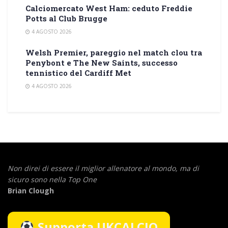
Calciomercato West Ham: ceduto Freddie
Potts al Club Brugge
4 AGOSTO 2026
Welsh Premier, pareggio nel match clou tra
Penybont e The New Saints, successo
tennistico del Cardiff Met
4 AGOSTO 2026
Non direi di essere il miglior allenatore al mondo,
ma di
sicuro sono nella Top One
Brian Clough
Supporta UKCALCIO