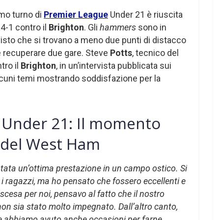
imo turno di
Premier League
Under 21 è riuscita
 4-1 contro il
Brighton
. Gli
hammers
sono in
 visto che si trovano a meno due punti di distacco
e recuperare due gare. Steve
Potts
, tecnico del
tro il
Brighton
, in un’intervista pubblicata sui
 alcuni temi mostrando soddisfazione per la
 Under 21: Il momento
i del West Ham
stata un’ottima prestazione in un campo ostico. Si
 i ragazzi, ma ho pensato che fossero eccellenti e
iscesa per noi, pensavo al fatto che il nostro
 non sia stato molto impegnato. Dall’altro canto,
e abbiamo avuto anche occasioni per farne