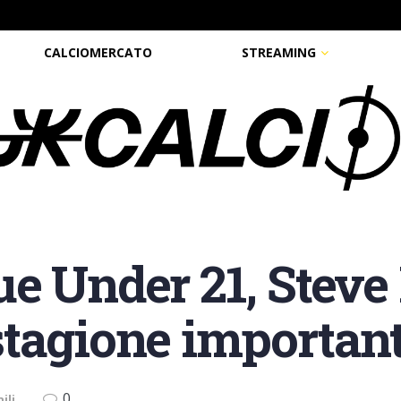
CALCIOMERCATO
STREAMING
e Under 21, Steve 
tagione important
0
ili