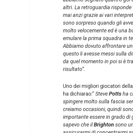
altri. La retroguardia risponde
mai anzi grazie ai vari interpre
sono sorpreso quando gli avver
molto velocemente ed è una b
emulare la prima squadra in te
Abbiamo dovuto affrontare un
questo li avesse messi sulla d
da quel momento in poi si è tra
risultato”.
Uno dei migliori giocatori della
ha dichiarao:”
Steve
Potts
ha c
spingere molto sulla fascia se
creiamo occasioni, quindi sono 
importante essere in grado di g
sapevo che il
Brighton
sono un
assicurarmi di concentrarmi su 