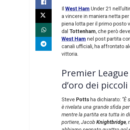
Il
West Ham
Under 21 nell’ult
a vincere in maniera netta per
piena lotta per il primo posto
dal
Tottenham
, che però dev
West Ham
nel post partita con
canali ufficiali, ha affrontato
vittoria.
Premier League
d’oro dei piccol
Steve
Potts
ha dichiarato:
“È 
è rivelata una grande sfida per
mentre la partita era tutta in d
portiere, Jacob
Knightbridge
,
abbiamo segnato quattro gol 