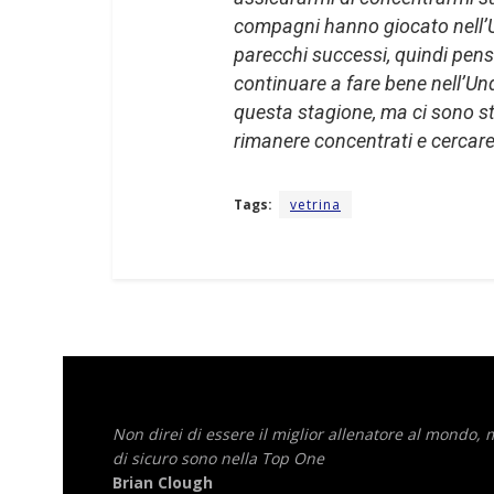
compagni hanno giocato nell’
parecchi successi, quindi pen
continuare a fare bene nell’Und
questa stagione, ma ci sono st
rimanere concentrati e cercare
Tags:
vetrina
Non direi di essere il miglior allenatore al mondo,
di sicuro sono nella Top One
Brian Clough