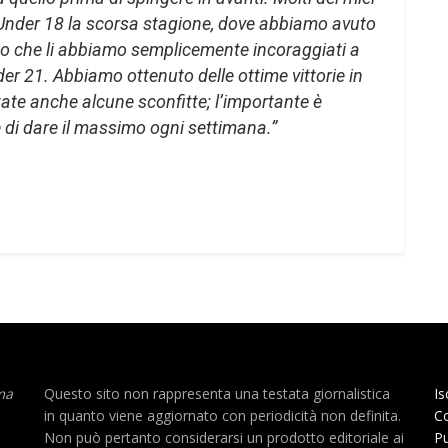
Under 18 la scorsa stagione, dove abbiamo avuto
so che li abbiamo semplicemente incoraggiati a
er 21. Abbiamo ottenuto delle ottime vittorie in
ate anche alcune sconfitte; l’importante è
 di dare il massimo ogni settimana.”
ma
Questo sito non rappresenta una testata giornalistica
Is
in quanto viene aggiornato con periodicità non definita.
Co
Non può pertanto considerarsi un prodotto editoriale ai
Pu