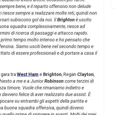
 sempre bene, e il reparto offensivo non delude
ti riesce sempre a realizzare molte reti, quindi non
sari subiscono gol da noi. Il
Brighton
è uscito
uona squadra complessivamente, riesce ad
rmini di ricerca di passaggi e attacco rapido.
 primo tempo molto intenso e ho pensato che
ifensiva. Siamo usciti bene nel secondo tempo e
ttato di essere professionali e di portare a casa il
 gara tra
West Ham
e
Brighton
, Regan
Clayton
,
hiesto a me e a Junior
Robinson
come terzini di
nza timore. Vuole che rimaniamo indietro e
davvero felice di aver realizzato due assist. È
iocare su entrambi gli aspetti della partita e
a buona squadra offensiva, quindi dovevo
quello prima di spingere in avanti. Molti dei miei