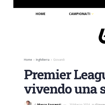
HOME
CAMPIONATI
Home
Inghilterra
Giovanili
Premier Leagu
vivendo una s
di
Marco Sorrenti
20 Marzo 2024
in
Giovan