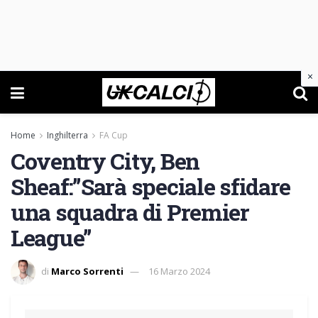
×
Home
Inghilterra
FA Cup
Coventry City, Ben
Sheaf:”Sarà speciale sfidare
una squadra di Premier
League”
di
Marco Sorrenti
16 Marzo 2024