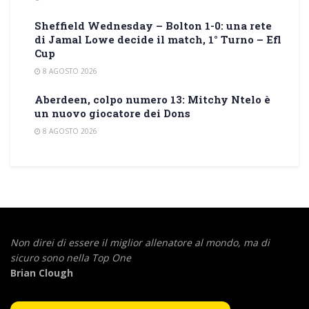
Sheffield Wednesday – Bolton 1-0: una rete
di Jamal Lowe decide il match, 1° Turno – Efl
Cup
8 AGOSTO 2026
Aberdeen, colpo numero 13: Mitchy Ntelo è
un nuovo giocatore dei Dons
8 AGOSTO 2026
Non direi di essere il miglior allenatore al mondo,
ma di
sicuro sono nella Top One
Brian Clough