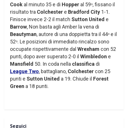
Cook
al minuto 35 e di
Hopper
al 59
, fissano il
o
risultato tra
Colchester
e
Bradford City
1-1.
Finisce invece 2-2 il match
Sutton United
e
Barrow
, Non basta agli Amber la vena di
Beautyman
, autore di una doppietta tra il 44
e il
o
52
. Le posizioni di immediato rincalzo sono
o
occupate rispettivamente dal
Wrexham
con 52
punti, dopo aver superato 2-0 il
Wimbledon
e
Mansfield
50. In coda nella
classifica
di
League Two
, battagliano,
Colchester
con 25
punti e
Sutton United
a 19. Chiude il
Forest
Green
a 18 punti.
Seguici