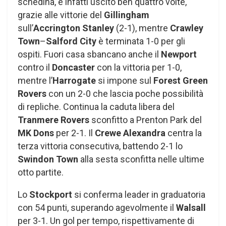
schedina, è infatti uscito ben quattro volte,
grazie alle vittorie del
Gillingham
sull’
Accrington Stanley
(2-1), mentre
Crawley
Town
–
Salford City
è terminata 1-0 per gli
ospiti. Fuori casa sbancano anche il
Newport
contro il
Doncaster
con la vittoria per 1-0,
mentre l’
Harrogate
si impone sul
Forest Green
Rovers
con un 2-0 che lascia poche possibilità
di repliche. Continua la caduta libera del
Tranmere Rovers
sconfitto a Prenton Park del
MK Dons
per 2-1. Il
Crewe Alexandra
centra la
terza vittoria consecutiva, battendo 2-1 lo
Swindon Town
alla sesta sconfitta nelle ultime
otto partite.
Lo
Stockport
si conferma leader in graduatoria
con 54 punti, superando agevolmente il
Walsall
per 3-1. Un gol per tempo, rispettivamente di