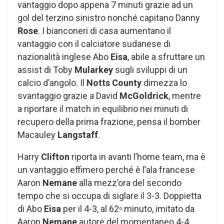
vantaggio dopo appena 7 minuti grazie ad un
gol del terzino sinistro nonché capitano Danny
Rose
. I bianconeri di casa aumentano il
vantaggio con il calciatore sudanese di
nazionalità inglese Abo
Eisa
, abile a sfruttare un
assist di Toby
Mularkey
sugli sviluppi di un
calcio d’angolo. Il
Notts County
dimezza lo
svantaggio grazie a David
McGoldrick
, mentre
a riportare il match in equilibrio nei minuti di
recupero della prima frazione, pensa il bomber
Macauley
Langstaff
.
Harry
Clifton
riporta in avanti l’home team, ma è
un vantaggio effimero perché è l’ala francese
Aaron
Nemane
alla mezz’ora del secondo
tempo che si occupa di siglare il 3-3. Doppietta
di Abo
Eisa
per il 4-3, al 62
minuto, imitato da
o
Aaron
Nemane
autore del momentaneo 4-4