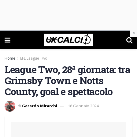
×
Home
EFL League Two
League Two, 28ª giornata: tra
Grimsby Town e Notts
County, goal e spettacolo
di
Gerardo Mirarchi
16 Gennaio 2024