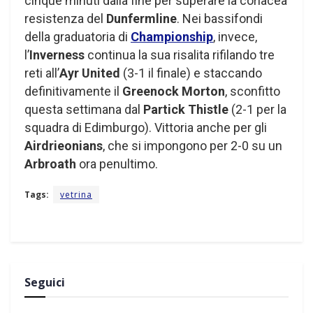
cinque minuti dalla fine per superare la coriacea
resistenza del
Dunfermline
. Nei bassifondi
della graduatoria di
Championship
, invece,
l’
Inverness
continua la sua risalita rifilando tre
reti all’
Ayr United
(3-1 il finale) e staccando
definitivamente il
Greenock Morton
, sconfitto
questa settimana dal
Partick Thistle
(2-1 per la
squadra di Edimburgo). Vittoria anche per gli
Airdrieonians
, che si impongono per 2-0 su un
Arbroath
ora penultimo.
Tags:
vetrina
Seguici