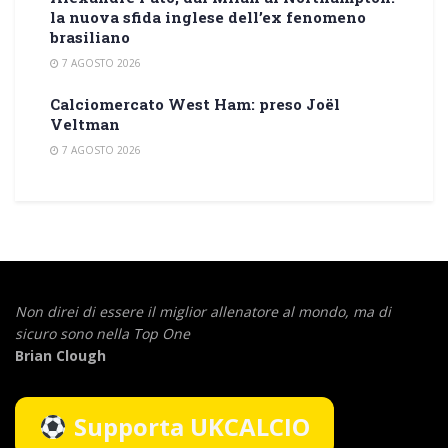
la nuova sfida inglese dell’ex fenomeno
brasiliano
7 AGOSTO 2026
Calciomercato West Ham: preso Joël
Veltman
7 AGOSTO 2026
Non direi di essere il miglior allenatore al mondo,
ma di
sicuro sono nella Top One
Brian Clough
Supporta UKCALCIO