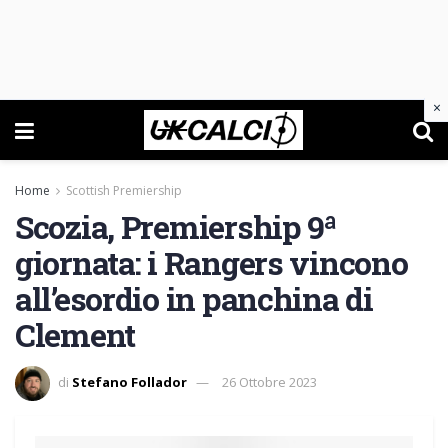
×
Home
Scottish Premiership
Scozia, Premiership 9ª
giornata: i Rangers vincono
all’esordio in panchina di
Clement
di
Stefano Follador
26 Ottobre 2023