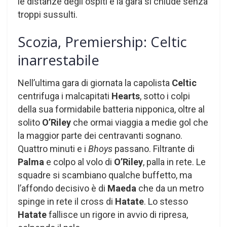
le distanze degli ospiti e la gara si chiude senza
troppi sussulti.
Scozia, Premiership: Celtic
inarrestabile
Nell’ultima gara di giornata la capolista
Celtic
centrifuga i malcapitati
Hearts
, sotto i colpi
della sua formidabile batteria nipponica, oltre al
solito
O’Riley
che ormai viaggia a medie gol che
la maggior parte dei centravanti sognano.
Quattro minuti e i
Bhoys
passano. Filtrante di
Palma
e colpo al volo di
O’Riley
, palla in rete. Le
squadre si scambiano qualche buffetto, ma
l’affondo decisivo è di
Maeda
che da un metro
spinge in rete il cross di
Hatate
. Lo stesso
Hatate
fallisce un rigore in avvio di ripresa,