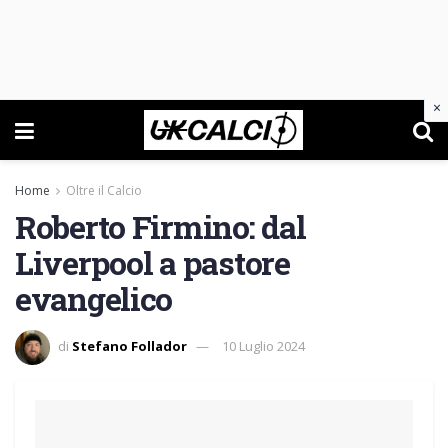
×
Home
Oltre il Calcio
Roberto Firmino: dal
Liverpool a pastore
evangelico
di
Stefano Follador
10 Luglio 2024