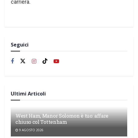
carriera.
Seguici
Ultimi Articoli
West Ham, Manor Solomon è tuo: affare
chiuso col Tottenham
9 AGOSTO 2026