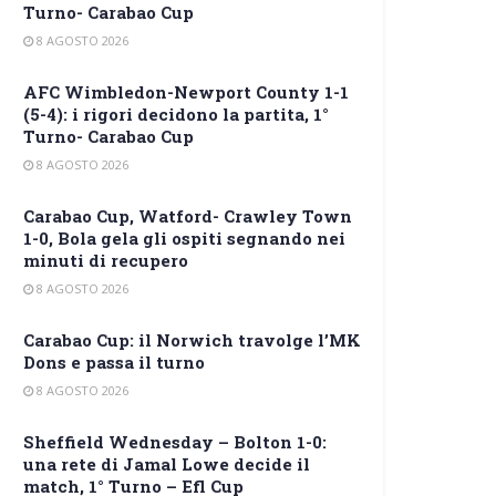
Turno- Carabao Cup
8 AGOSTO 2026
AFC Wimbledon-Newport County 1-1
(5-4): i rigori decidono la partita, 1°
Turno- Carabao Cup
8 AGOSTO 2026
Carabao Cup, Watford- Crawley Town
1-0, Bola gela gli ospiti segnando nei
minuti di recupero
8 AGOSTO 2026
Carabao Cup: il Norwich travolge l’MK
Dons e passa il turno
8 AGOSTO 2026
Sheffield Wednesday – Bolton 1-0:
una rete di Jamal Lowe decide il
match, 1° Turno – Efl Cup