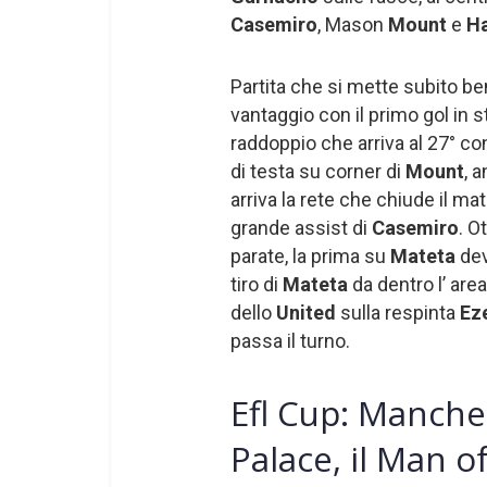
Casemiro
, Mason
Mount
e
Ha
Partita che si mette subito be
vantaggio con il primo gol in s
raddoppio che arriva al 27° con
di testa su corner di
Mount
, 
arriva la rete che chiude il m
grande assist di
Casemiro
. O
parate, la prima su
Mateta
dev
tiro di
Mateta
da dentro l’ ar
dello
United
sulla respinta
Ez
passa il turno.
Efl Cup: Manche
Palace, il Man o