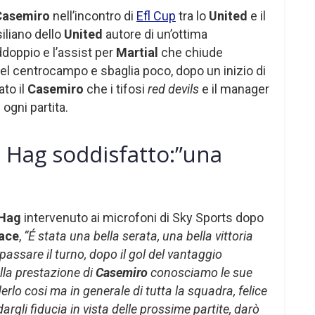
Casemiro
nell’incontro di
Efl Cup
tra lo
United
e il
siliano dello
United
autore di un’ottima
ddoppio e l’assist per
Martial
che chiude
 del centrocampo e sbaglia poco, dopo un inizio di
ato il
Casemiro
che i tifosi
red devils
e il manager
ogni partita.
n Hag soddisfatto:”una
 Hag
intervenuto ai microfoni di Sky Sports dopo
lace
,
“É stata una bella serata, una bella vittoria
assare il turno, dopo il gol del vantaggio
lla prestazione di
Casemiro
conosciamo le sue
rlo cosi ma in generale di tutta la squadra, felice
dargli fiducia in vista delle prossime partite, darò