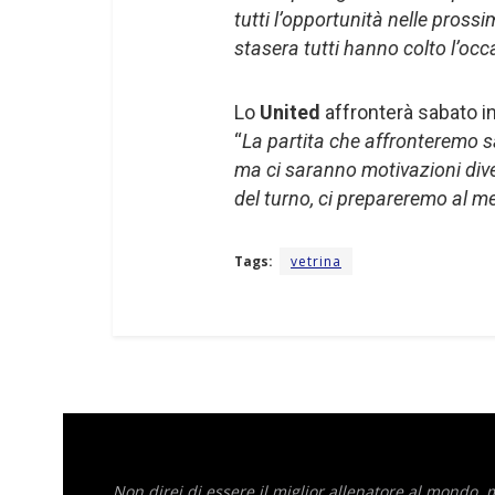
tutti l’opportunità nelle pross
stasera tutti hanno colto l’occ
Lo
United
affronterà sabato i
“
La partita che affronteremo s
ma ci saranno motivazioni dive
del turno, ci prepareremo al me
Tags:
vetrina
Non direi di essere il miglior allenatore al mondo,