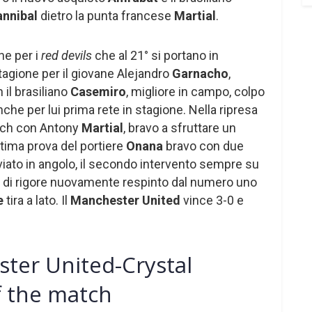
nnibal
dietro la punta francese
Martial
.
ne per i
red devils
che al 21° si portano in
tagione per il giovane Alejandro
Garnacho
,
 il brasiliano
Casemiro
, migliore in campo, colpo
anche per lui prima rete in stagione. Nella ripresa
atch con Antony
Martial
, bravo a sfruttare un
ttima prova del portiere
Onana
bravo con due
iato in angolo, il secondo intervento sempre su
ea di rigore nuovamente respinto dal numero uno
e
tira a lato. Il
Manchester United
vince 3-0 e
ster United-Crystal
f the match