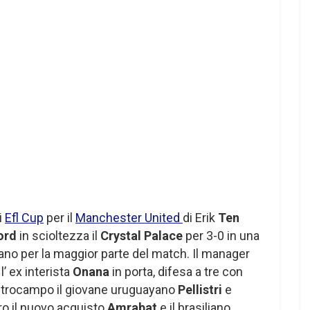
i
Efl Cup
per il
Manchester United
di Erik
Ten
ord
in scioltezza il
Crystal Palace
per 3-0 in una
ano per la maggior parte del match. Il manager
l’ ex interista
Onana
in porta, difesa a tre con
cetrocampo il giovane uruguayano
Pellistri
e
ro il nuovo acquisto
Amrabat
e il brasiliano