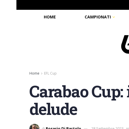
HOME
CAMPIONATI
Home
EFL Cup
Carabao Cup: 
delude
di
Rosario Di Bartolo
28 Settembre 2023
i