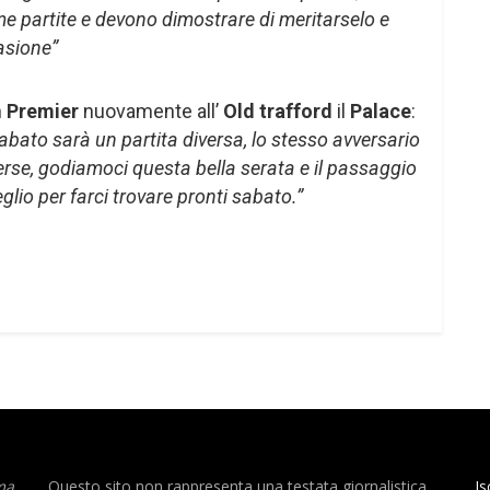
ime partite e devono dimostrare di meritarselo e
asione”
n
Premier
nuovamente all’
Old trafford
il
Palace
:
abato sarà un partita diversa, lo stesso avversario
rse, godiamoci questa bella serata e il passaggio
glio per farci trovare pronti sabato.”
ma
Questo sito non rappresenta una testata giornalistica
Is