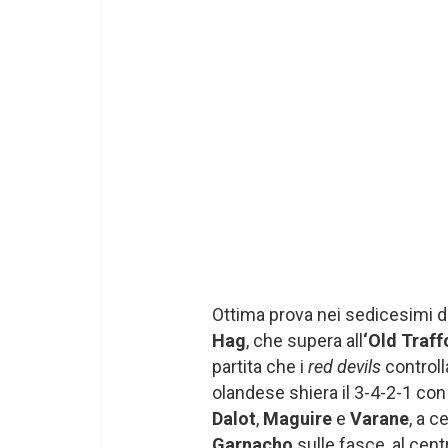
Ottima prova nei sedicesimi d
Hag
, che supera all
‘Old Traff
partita che i
red devils
controll
olandese shiera il 3-4-2-1 con 
Dalot
,
Maguire
e
Varane
, a 
Garnacho
sulle fasce, al cent