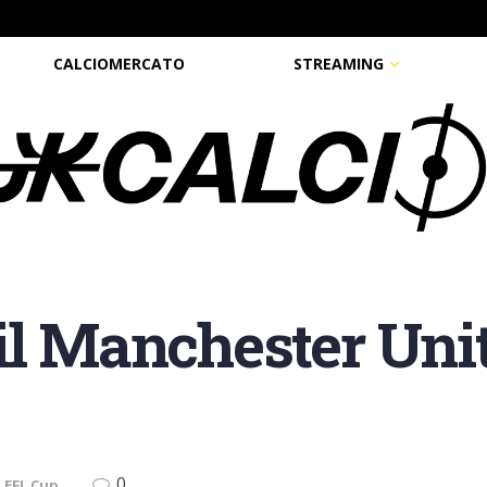
CALCIOMERCATO
STREAMING
il Manchester Uni
0
n
EFL Cup