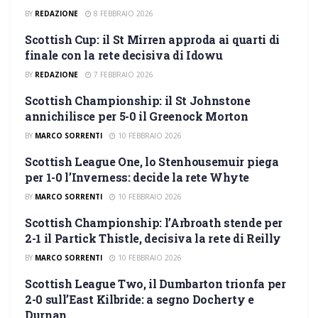
BY
REDAZIONE
8 FEBBRAIO 2026
Scottish Cup: il St Mirren approda ai quarti di
SCOTTISH CUP
finale con la rete decisiva di Idowu
BY
REDAZIONE
7 FEBBRAIO 2026
Scottish Championship: il St Johnstone
SCOTTISH CHAMPIONSHIP
annichilisce per 5-0 il Greenock Morton
BY
MARCO SORRENTI
10 FEBBRAIO 2026
Scottish League One, lo Stenhousemuir piega
SCOTTISH LEAGUE ONE
per 1-0 l’Inverness: decide la rete Whyte
BY
MARCO SORRENTI
10 FEBBRAIO 2026
Scottish Championship: l’Arbroath stende per
SCOTTISH CHAMPIONSHIP
2-1 il Partick Thistle, decisiva la rete di Reilly
BY
MARCO SORRENTI
10 FEBBRAIO 2026
Scottish League Two, il Dumbarton trionfa per
SCOTTISH LEAGUE TWO
2-0 sull’East Kilbride: a segno Docherty e
Durnan