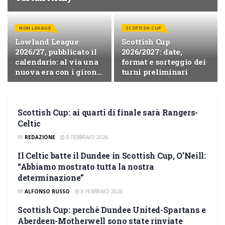
NON LEAGUE
SCOTTISH CUP
Lowland League
Scottish Cup
2026/27, pubblicato il
2026/2027: date,
calendario: al via una
format e sorteggio dei
nuova era con i gironi
turni preliminari
East e West
Scottish Cup: ai quarti di finale sarà Rangers-
SCOTTISH CUP
Celtic
BY
REDAZIONE
8 FEBBRAIO 2026
Il Celtic batte il Dundee in Scottish Cup, O’Neill:
SCOTTISH CUP
“Abbiamo mostrato tutta la nostra
determinazione”
BY
ALFONSO RUSSO
8 FEBBRAIO 2026
Scottish Cup: perchè Dundee United-Spartans e
SCOTTISH CUP
Aberdeen-Motherwell sono state rinviate