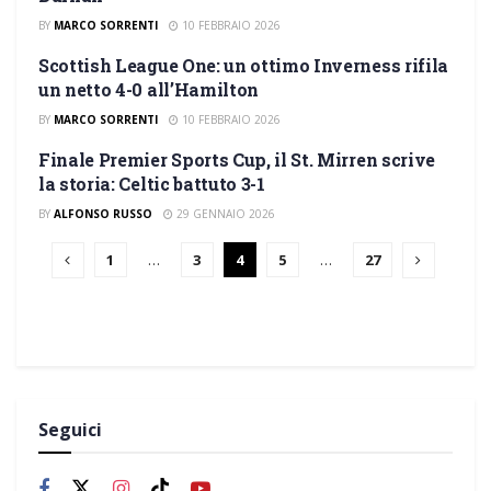
BY
MARCO SORRENTI
10 FEBBRAIO 2026
Scottish League One: un ottimo Inverness rifila
SCOTTISH LEAGUE ONE
un netto 4-0 all’Hamilton
BY
MARCO SORRENTI
10 FEBBRAIO 2026
Finale Premier Sports Cup, il St. Mirren scrive
SCOTTISH LEAGUE CUP
la storia: Celtic battuto 3-1
BY
ALFONSO RUSSO
29 GENNAIO 2026
1
…
3
4
5
…
27
Seguici