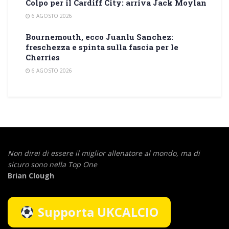
Colpo per il Cardiff City: arriva Jack Moylan
6 AGOSTO 2026
Bournemouth, ecco Juanlu Sanchez:
freschezza e spinta sulla fascia per le
Cherries
6 AGOSTO 2026
Non direi di essere il miglior allenatore al mondo,
ma di
sicuro sono nella Top One
Brian Clough
Supporta UKCALCIO