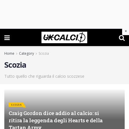
×
Home
Category
Scozia
Scozia
Tutto quello che riguarda il calcio scozzese
SCOZIA
Craig Gordon dice addio al calcio: si
ritira la leggenda degli Hearts e della
Tartan Army