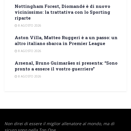
Nottingham Forest, Diomandé è di nuovo
vicinissimo: la trattativa con lo Sporting
riparte
8 AGOSTO 2026
Aston Villa, Matteo Ruggeri è a un passo: un
altro italiano sbarca in Premier League
8 AGOSTO 2026
Arsenal, Bruno Guimarães si presenta: “Sono
pronto a essere il vostro guerriero”
8 AGOSTO 2026
Non direi di essere il miglior allenatore al mondo,
ma di
sicuro sono nella Top One