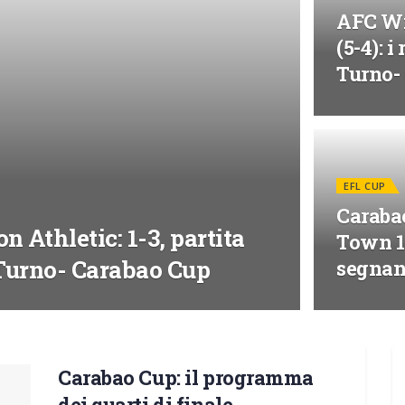
AFC Wi
(5-4): i
Turno-
EFL CUP
Caraba
Athletic: 1-3, partita
Town 1-
° Turno- Carabao Cup
segnan
Carabao Cup: il programma
dei quarti di finale