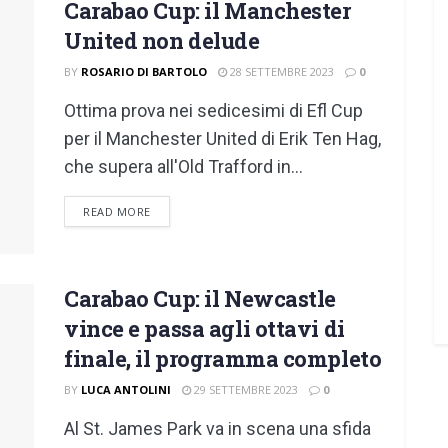
Carabao Cup: il Manchester
United non delude
BY
ROSARIO DI BARTOLO
28 SETTEMBRE 2023
0
Ottima prova nei sedicesimi di Efl Cup
per il Manchester United di Erik Ten Hag,
che supera all'Old Trafford in...
DETAILS
READ MORE
Carabao Cup: il Newcastle
vince e passa agli ottavi di
finale, il programma completo
BY
LUCA ANTOLINI
29 SETTEMBRE 2023
0
Al St. James Park va in scena una sfida