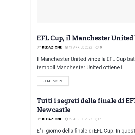
EFL Cup, il Manchester United 
EFL CUP
BY
REDAZIONE
19 APRILE 2023
0
Il Manchester United vince la EFL Cup bat
tempoIl Manchester United ottiene il...
DETAILS
READ MORE
Tutti i segreti della finale di 
EFL CUP
Newcastle
BY
REDAZIONE
19 APRILE 2023
1
E' il giorno della finale di EFL Cup. In que