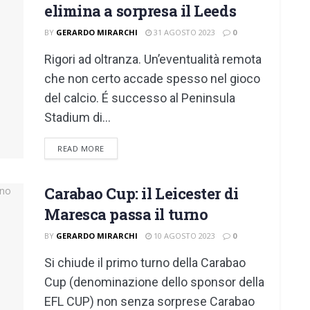
elimina a sorpresa il Leeds
BY
GERARDO MIRARCHI
31 AGOSTO 2023
0
Rigori ad oltranza. Un’eventualità remota
che non certo accade spesso nel gioco
del calcio. É successo al Peninsula
Stadium di...
DETAILS
READ MORE
Carabao Cup: il Leicester di
Maresca passa il turno
BY
GERARDO MIRARCHI
10 AGOSTO 2023
0
Si chiude il primo turno della Carabao
Cup (denominazione dello sponsor della
EFL CUP) non senza sorprese Carabao