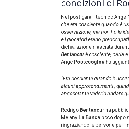
condizioni di R
Nel post gara il tecnico Ange
P
che era cosciente quando è us
osservazione, ma non ho le ide
e i giocatori erano preoccupat
dichiarazione rilasciata durante 
Bentancur
è cosciente, parla e 
Ange
Postecoglou
ha aggiunt
“Era cosciente quando è uscit
alcuni approfondimenti , quind
angosciante vederlo andare giù 
Rodrigo
Bentancur
ha pubblic
Melany
La Banca
poco dopo m
ringraziando le persone per i