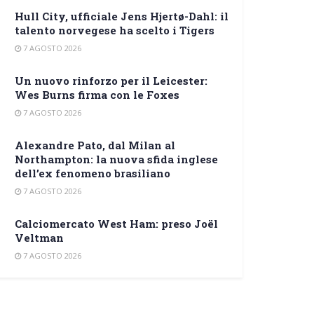
Hull City, ufficiale Jens Hjertø-Dahl: il
talento norvegese ha scelto i Tigers
7 AGOSTO 2026
Un nuovo rinforzo per il Leicester:
Wes Burns firma con le Foxes
7 AGOSTO 2026
Alexandre Pato, dal Milan al
Northampton: la nuova sfida inglese
dell’ex fenomeno brasiliano
7 AGOSTO 2026
Calciomercato West Ham: preso Joël
Veltman
7 AGOSTO 2026