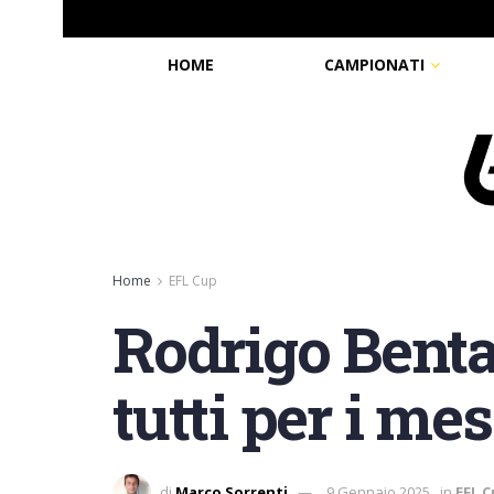
HOME
CAMPIONATI
Home
EFL Cup
Rodrigo Benta
tutti per i me
di
Marco Sorrenti
9 Gennaio 2025
in
EFL 