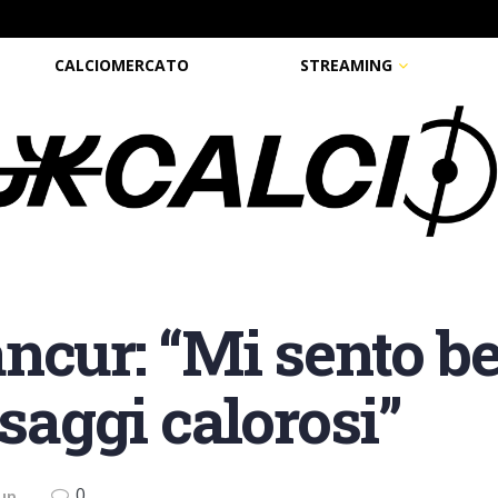
CALCIOMERCATO
STREAMING
ncur: “Mi sento be
ssaggi calorosi”
0
Cup