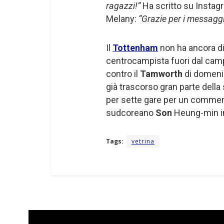
ragazzi!”
Ha scritto su Instagr
Melany:
“Grazie per i messaggi!
Il
Tottenham
non ha ancora dic
centrocampista fuori dal campo
contro il
Tamworth
di domeni
già trascorso gran parte dell
per sette gare per un commen
sudcoreano
Son
Heung-min in 
Tags:
vetrina