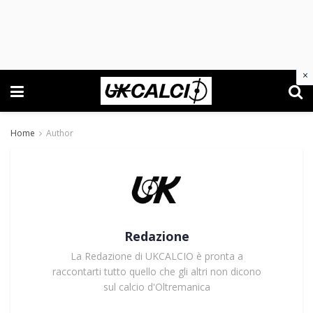
×
Home
Author
Redazione
La Redazione di UKCALCIO è pronta a
raccontarti tutto quello che gli altri non dicono
sul calcio d'Oltremanica