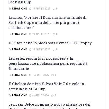
Scottish Cup
BY
REDAZIONE
19 APRILE 2026
0
Lennon: “Portare il Dunfermline in finale di
Scottish Cup è una delle mie più grandi
soddisfazioni”
BY
REDAZIONE
19 APRILE 2026
0
Il Luton batte lo Stockport e vince l’EFL Trophy
BY
REDAZIONE
12 APRILE 2026
0
Leicester, respinto il ricorso: resta la
penalizzazione in classifica per irregolarità
finanziarie
BY
REDAZIONE
8 APRILE 2026
0
Il Chelsea domina il Port Vale 7-0 e vola in
semifinale di FA Cup
BY
REDAZIONE
4 APRILE 2026
0
Jermain Defoe nominato nuovo allenatore del