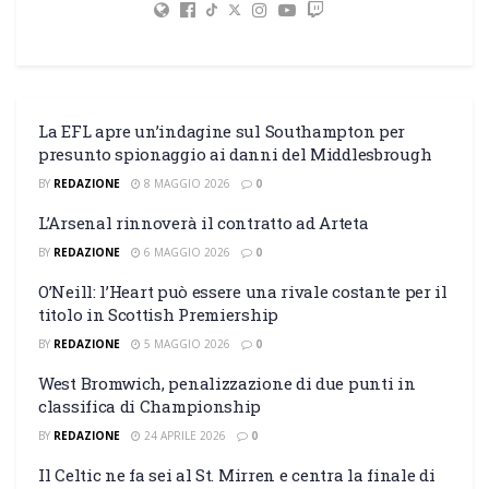
La EFL apre un’indagine sul Southampton per
presunto spionaggio ai danni del Middlesbrough
BY
REDAZIONE
8 MAGGIO 2026
0
L’Arsenal rinnoverà il contratto ad Arteta
BY
REDAZIONE
6 MAGGIO 2026
0
O’Neill: l’Heart può essere una rivale costante per il
titolo in Scottish Premiership
BY
REDAZIONE
5 MAGGIO 2026
0
West Bromwich, penalizzazione di due punti in
classifica di Championship
BY
REDAZIONE
24 APRILE 2026
0
Il Celtic ne fa sei al St. Mirren e centra la finale di