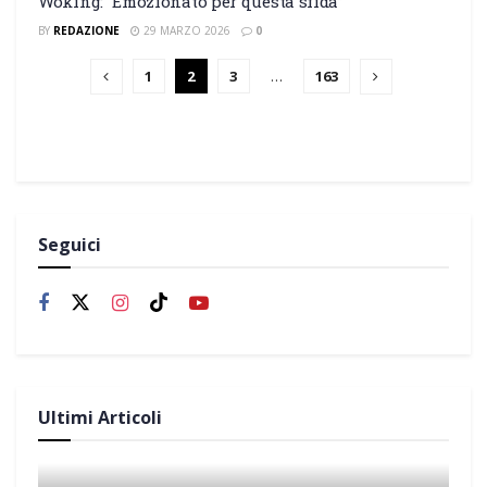
Woking: “Emozionato per questa sfida”
BY
REDAZIONE
29 MARZO 2026
0
1
2
3
…
163
Seguici
Ultimi Articoli