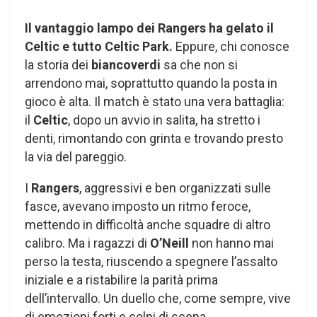
Il vantaggio lampo dei Rangers ha gelato il
Celtic e tutto Celtic Park.
Eppure, chi conosce
la storia dei
biancoverdi
sa che non si
arrendono mai, soprattutto quando la posta in
gioco è alta. Il match è stato una vera battaglia:
il
Celtic
, dopo un avvio in salita, ha stretto i
denti, rimontando con grinta e trovando presto
la via del pareggio.
I
Rangers
, aggressivi e ben organizzati sulle
fasce, avevano imposto un ritmo feroce,
mettendo in difficoltà anche squadre di altro
calibro. Ma i ragazzi di
O’Neill
non hanno mai
perso la testa, riuscendo a spegnere l’assalto
iniziale e a ristabilire la parità prima
dell’intervallo. Un duello che, come sempre, vive
di emozioni forti e colpi di scena.