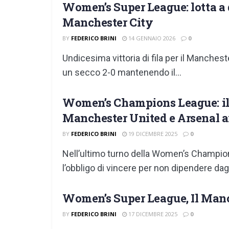
Women’s Super League: lotta a d
Manchester City
BY
FEDERICO BRINI
14 GENNAIO 2026
0
Undicesima vittoria di fila per il Manches
un secco 2-0 mantenendo il...
Women’s Champions League: il C
Manchester United e Arsenal a
BY
FEDERICO BRINI
19 DICEMBRE 2025
0
Nell’ultimo turno della Women’s Champion
l’obbligo di vincere per non dipendere dagli 
Women’s Super League, Il Manc
BY
FEDERICO BRINI
17 DICEMBRE 2025
0