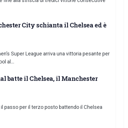
 fine alla striscia di tredici vittorie consecutive
ester City schianta il Chelsea ed è
en’s Super League arriva una vittoria pesante per
l al...
l batte il Chelsea, il Manchester
 il passo per il terzo posto battendo il Chelsea