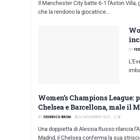
Il Manchester City batte 6-1 l’Aston Villa,
che la rendono la giocatrice...
Wom
inc
BY
FE
L’Ev
imba
Women’s Champions League: par
Chelsea e Barcellona, male il 
BY
FEDERICO BRINI
22 NOVEMBRE 2025
0
Una doppietta di Alessia Russo rilancia l’
Madrid, il Chelsea conferma la sua striscia