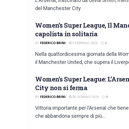
L'Arsenal, trascinato da Olivia Smith, mette
del Manchester City
Women’s Super League, Il Manch
capolista in solitaria
BY
FEDERICO BRINI
3 FEBBRAIO 2026
0
Nella quattordicesima giornata della Wom
il Manchester United, che supera il Liverpoo
Women’s Super League: L’Arsena
City non si ferma
BY
FEDERICO BRINI
28 GENNAIO 2026
0
Vittoria importante per l’Arsenal che tiene
che abbandona sempre di più...