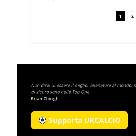
1
2
Non direi di essere il miglior allenatore al mondo,
di sicuro sono nella Top One
Brian Clough
Supporta UKCALCIO