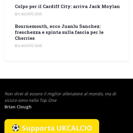
Colpo per il Cardiff City: arriva Jack Moylan
6 AGOSTO 2026
Bournemouth, ecco Juanlu Sanchez:
freschezza e spinta sulla fascia per le
Cherries
6 AGOSTO 2026
Non direi di essere il miglior allenatore al mondo,
ma di
sicuro sono nella Top One
Brian Clough
Supporta UKCALCIO