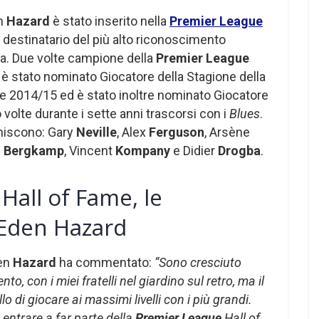
en
Hazard
è stato inserito nella
Premier League
° destinatario del più alto riconoscimento
ga. Due volte campione della
Premier League
a è stato nominato Giocatore della Stagione della
ne 2014/15 ed è stato inoltre nominato Giocatore
 volte durante i sette anni trascorsi con i
Blues
.
niscono: Gary
Neville
, Alex
Ferguson
, Arsène
s
Bergkamp
, Vincent
Kompany
e Didier
Drogba
.
Hall of Fame, le
i Eden Hazard
den
Hazard
ha commentato:
“Sono cresciuto
o, con i miei fratelli nel giardino sul retro, ma il
 di giocare ai massimi livelli con i più grandi.
entrare a far parte della
Premier League
Hall of