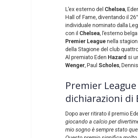
L’ex esterno del
Chelsea
, Ed
Hall of Fame, diventando il 26
individuale nominato dalla Le
con il
Chelsea
, l’esterno belg
Premier League
nella stagio
della Stagione del club quattro
Al premiato Eden
Hazard
si u
Wenger
, Paul
Scholes
, Denni
Premier League 
dichiarazioni d
Dopo aver ritirato il premio E
giocando a calcio per divertiment
mio sogno è sempre stato quello
Questo premio significa molto, 