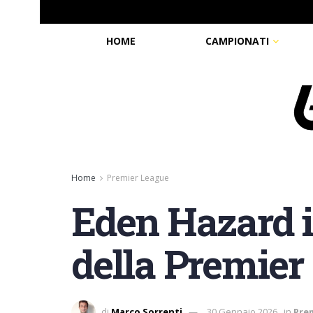
HOME
CAMPIONATI
Home
Premier League
Eden Hazard i
della Premier
di
Marco Sorrenti
30 Gennaio 2026
in
Pre