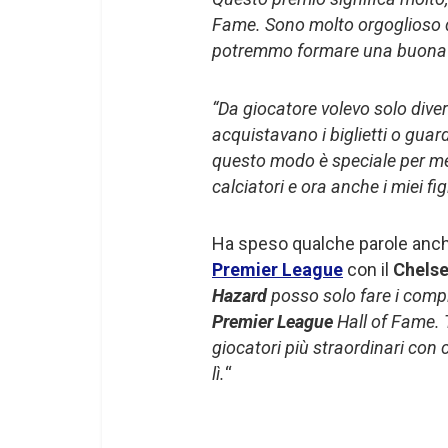
Fame. Sono molto orgoglioso d
potremmo formare una buona
“Da giocatore volevo solo divert
acquistavano i biglietti o guar
questo modo è speciale per me 
calciatori e ora anche i miei f
Ha speso qualche parole anch
Premier League
con il
Chels
Hazard
posso solo fare i compl
Premier League
Hall of Fame. T
giocatori più straordinari con
lì.
“