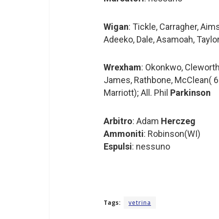
Wigan
: Tickle, Carragher, Aim
Adeeko, Dale, Asamoah, Taylor
Wrexham
: Okonkwo, Cleworth
James, Rathbone, McClean( 
Marriott); All. Phil
Parkinson
Arbitro
: Adam
Herczeg
Ammoniti
: Robinson(WI)
Espulsi
: nessuno
Tags:
vetrina