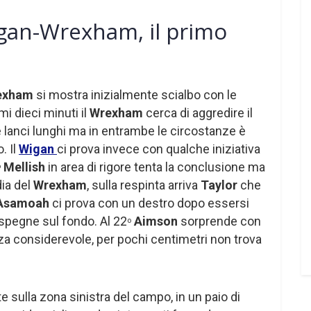
gan-Wrexham, il primo
exham
si mostra inizialmente scialbo con le
mi dieci minuti il
Wrexham
cerca di aggredire il
 lanci lunghi ma in entrambe le circostanze è
. Il
Wigan
ci prova invece con qualche iniziativa
Mellish
in area di rigore tenta la conclusione ma
o
dia del
Wrexham
, sulla respinta arriva
Taylor
che
Asamoah
ci prova con un destro dopo essersi
i spegne sul fondo. Al 22
Aimson
sorprende con
o
za considerevole, per pochi centimetri non trova
sulla zona sinistra del campo, in un paio di