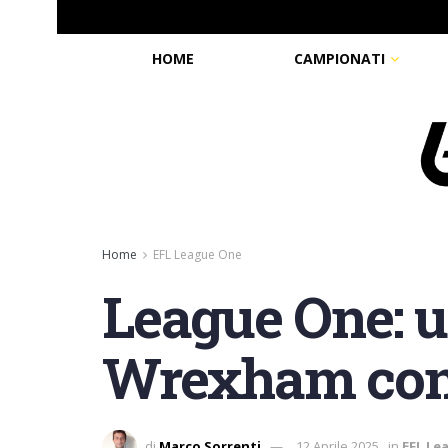
HOME
CAMPIONATI
Home
EFL League One
League One: 
Wrexham con i
di
Marco Sorrenti
12 Aprile 2025
in
EFL Le