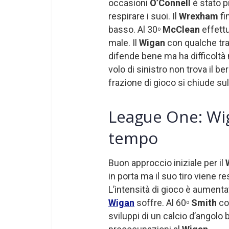
occasioni
O’Connell
è stato p
respirare i suoi. Il
Wrexham
fi
basso. Al 30
McClean
effett
o
male. Il
Wigan
con qualche tra
difende bene ma ha difficoltà n
volo di sinistro non trova il 
frazione di gioco si chiude sul
League One: Wi
tempo
Buon approccio iniziale per il
in porta ma il suo tiro viene 
L’intensità di gioco è aumenta
Wigan
soffre. Al 60
Smith
con
o
sviluppi di un calcio d’angolo 