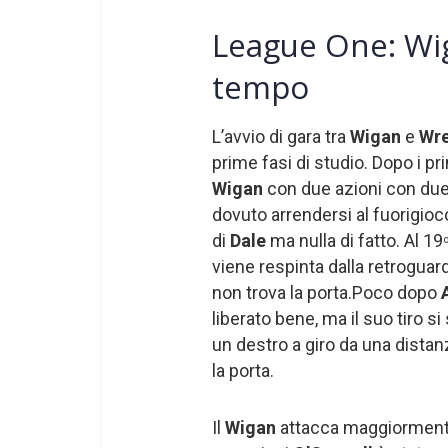
League One: Wi
tempo
L’avvio di gara tra
Wigan
e
Wr
prime fasi di studio. Dopo i pri
Wigan
con due azioni con due
dovuto arrendersi al fuorigioco
di
Dale
ma nulla di fatto. Al 19
viene respinta dalla retroguar
non trova la porta.Poco dopo
liberato bene, ma il suo tiro s
un destro a giro da una distan
la porta.
Il
Wigan
attacca maggiormente 