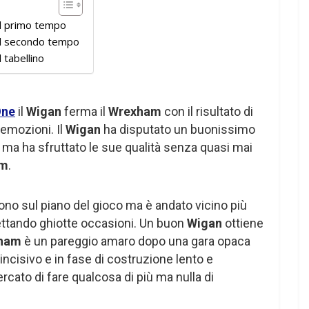
l primo tempo
l secondo tempo
tabellino
One
il
Wigan
ferma il
Wrexham
con il risultato di
emozioni. Il
Wigan
ha disputato un buonissimo
a ha sfruttato le sue qualità senza quasi mai
am
.
ono sul piano del gioco ma è andato vicino più
gettando ghiotte occasioni. Un buon
Wigan
ottiene
ham
è un pareggio amaro dopo una gara opaca
incisivo e in fase di costruzione lento e
ercato di fare qualcosa di più ma nulla di