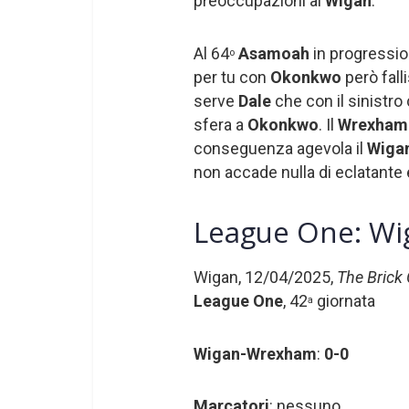
preoccupazioni al
Wigan
.
Al 64
Asamoah
in progression
o
per tu con
Okonkwo
però fall
serve
Dale
che con il sinistr
sfera a
Okonkwo
. Il
Wrexham
conseguenza agevola il
Wiga
non accade nulla di eclatante 
League One: Wig
Wigan, 12/04/2025,
The Brick
League One
, 42
giornata
a
Wigan-Wrexham
:
0-0
Marcatori
: nessuno