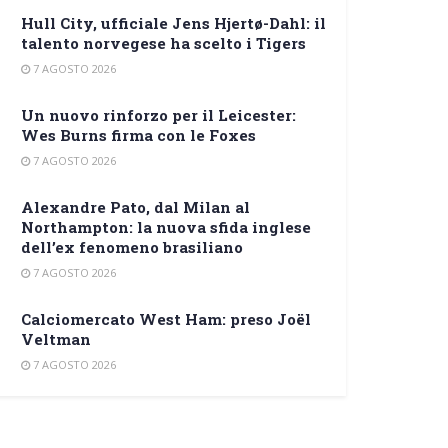
Hull City, ufficiale Jens Hjertø-Dahl: il
talento norvegese ha scelto i Tigers
7 AGOSTO 2026
Un nuovo rinforzo per il Leicester:
Wes Burns firma con le Foxes
7 AGOSTO 2026
Alexandre Pato, dal Milan al
Northampton: la nuova sfida inglese
dell’ex fenomeno brasiliano
7 AGOSTO 2026
Calciomercato West Ham: preso Joël
Veltman
7 AGOSTO 2026