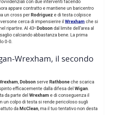
rovvidenziali con due interventi facendo
nora appare contratto e mantiene un baricentro
ua un cross per
Rodriguez
e di testa colpisce
versone cerca di impensierire il
Wrexham
che si
el ripartire. Al 43
Dobson
dal limite dell’area al
o
bersaglio calciando abbastanza bene. La prima
lo 0-0.
gan-Wrexham, il secondo
Wrexham
,
Dobson
serve
Rathbone
che scarica
respinto efficacemente dalla difesa del
Wigan
.
ta da parte del
Wrexham
e di conseguenza il
 un colpo di testa si rende pericoloso sugli
battuto da
McClean
, ma il tuo tentativo non desta