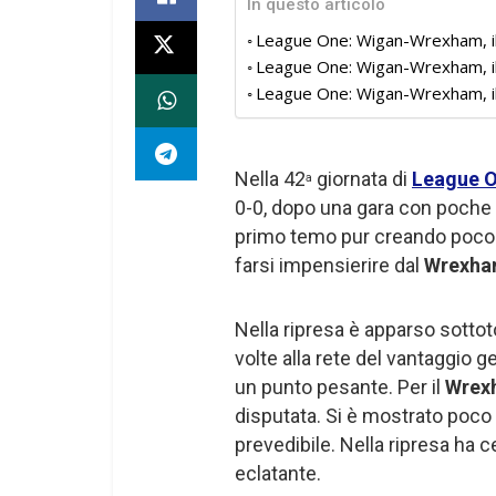
In questo articolo
League One: Wigan-Wrexham, i
League One: Wigan-Wrexham, i
League One: Wigan-Wrexham, il 
Nella 42
giornata di
League 
a
0-0, dopo una gara con poche 
primo temo pur creando poco m
farsi impensierire dal
Wrexh
Nella ripresa è apparso sottot
volte alla rete del vantaggio 
un punto pesante. Per il
Wrex
disputata. Si è mostrato poco 
prevedibile. Nella ripresa ha c
eclatante.