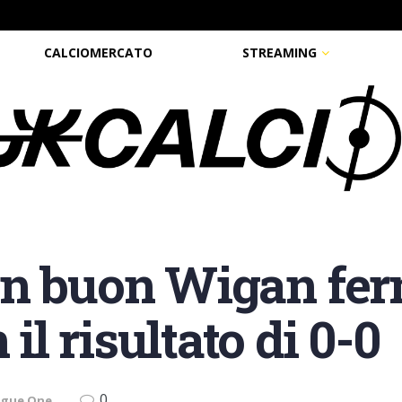
CALCIOMERCATO
STREAMING
un buon Wigan fer
l risultato di 0-0
0
ague One