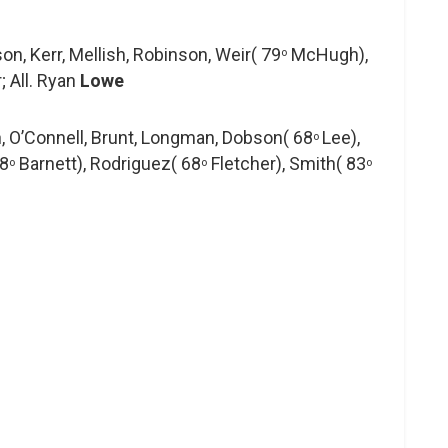
son, Kerr, Mellish, Robinson, Weir( 79
McHugh),
o
; All. Ryan
Lowe
, O’Connell, Brunt, Longman, Dobson( 68
Lee),
o
68
Barnett), Rodriguez( 68
Fletcher), Smith( 83
o
o
o