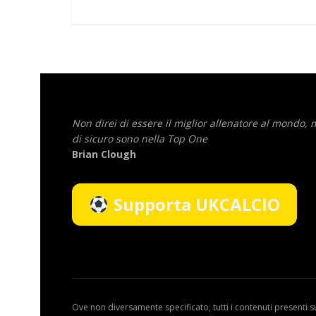
Non direi di essere il miglior allenatore al mondo,
di sicuro sono nella Top One
Brian Clough
Supporta UKCALCIO
Ove non diversamente specificato, tutti i contenuti presenti s