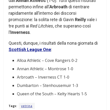
dall’
Annan Athletic
(1-0). Tutti questi risultati
permettono infine all’
Arbroath
di rientrare
rapidamente all’interno dei discorsi
promozione: la solita rete di Gavin
Reilly
vale i
tre punti ai
Red Litchies
, che superano così
l’
Inverness
.
Questi, dunque, i risultati della nona giornata di
Scottish League One
:
Alloa Athletic – Cove Rangers 0-2
Annan Athletic – Montrose 1-0
Arbroath – Inverness CT 1-0
Dumbarton – Stenhousemuir 1-3
Queen of the South – Kelty Hearts 1-5
Tags:
vetrina