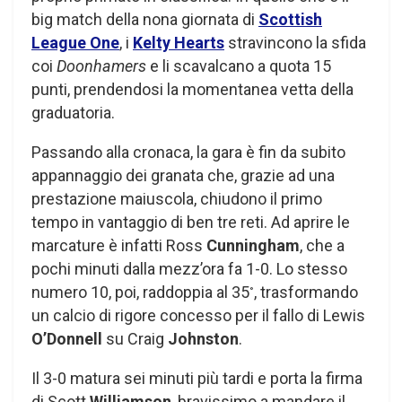
big match della nona giornata di
Scottish
League One
, i
Kelty Hearts
stravincono la sfida
coi
Doonhamers
e li scavalcano a quota 15
punti, prendendosi la momentanea vetta della
graduatoria.
Passando alla cronaca, la gara è fin da subito
appannaggio dei granata che, grazie ad una
prestazione maiuscola, chiudono il primo
tempo in vantaggio di ben tre reti. Ad aprire le
marcature è infatti Ross
Cunningham
, che a
pochi minuti dalla mezz’ora fa 1-0. Lo stesso
numero 10, poi, raddoppia al 35
, trasformando
°
un calcio di rigore concesso per il fallo di Lewis
O’Donnell
su Craig
Johnston
.
Il 3-0 matura sei minuti più tardi e porta la firma
di Scott
Williamson
, bravissimo a mandare il