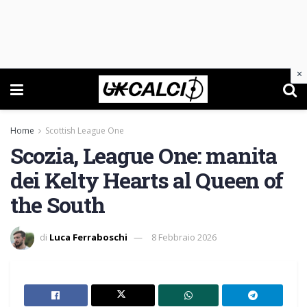
×
Home
Scottish League One
Scozia, League One: manita
dei Kelty Hearts al Queen of
the South
di
Luca Ferraboschi
8 Febbraio 2026