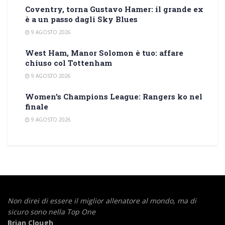
Coventry, torna Gustavo Hamer: il grande ex
è a un passo dagli Sky Blues
9 AGOSTO 2026
West Ham, Manor Solomon è tuo: affare
chiuso col Tottenham
9 AGOSTO 2026
Women’s Champions League: Rangers ko nel
finale
9 AGOSTO 2026
Non direi di essere il miglior allenatore al mondo,
ma di
sicuro sono nella Top One
Brian Clough