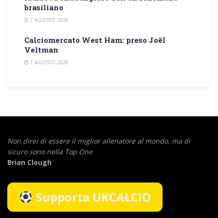
brasiliano
7 AGOSTO 2026
Calciomercato West Ham: preso Joël
Veltman
7 AGOSTO 2026
Non direi di essere il miglior allenatore al mondo,
ma di
sicuro sono nella Top One
Brian Clough
Supporta UKCALCIO