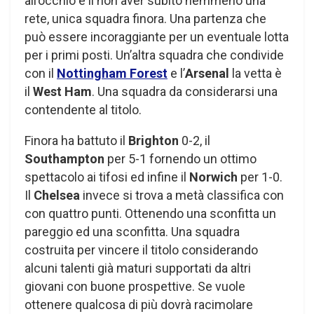
all’occhio è il non aver subito nemmeno una
rete, unica squadra finora. Una partenza che
può essere incoraggiante per un eventuale lotta
per i primi posti. Un’altra squadra che condivide
con il
Nottingham Forest
e l’
Arsenal
la vetta è
il
West Ham
. Una squadra da considerarsi una
contendente al titolo.
Finora ha battuto il
Brighton
0-2, il
Southampton
per 5-1 fornendo un ottimo
spettacolo ai tifosi ed infine il
Norwich
per 1-0.
Il
Chelsea
invece si trova a metà classifica con
con quattro punti. Ottenendo una sconfitta un
pareggio ed una sconfitta. Una squadra
costruita per vincere il titolo considerando
alcuni talenti già maturi supportati da altri
giovani con buone prospettive. Se vuole
ottenere qualcosa di più dovrà racimolare