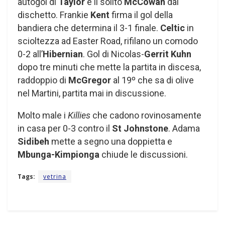
autogol di
Taylor
e il solito
McCowan
dal
dischetto. Frankie
Kent
firma il gol della
bandiera che determina il 3-1 finale.
Celtic
in
scioltezza ad Easter Road, rifilano un comodo
0-2 all’
Hibernian
. Gol di Nicolas-
Gerrit Kuhn
dopo tre minuti che mette la partita in discesa,
raddoppio di
McGregor
al 19º che sa di olive
nel Martini, partita mai in discussione.
Molto male i
Killies
che cadono rovinosamente
in casa per 0-3 contro il
St Johnstone
. Adama
Sidibeh
mette a segno una doppietta e
Mbunga-Kimpionga
chiude le discussioni.
Tags:
vetrina