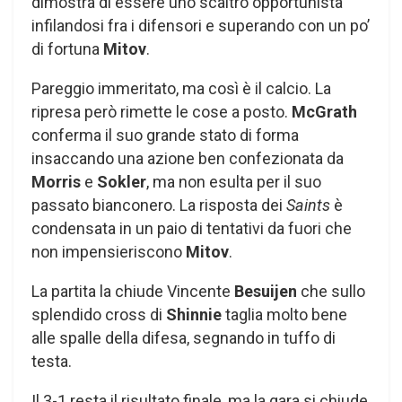
dimostra di essere uno scaltro opportunista
infilandosi fra i difensori e superando con un po’
di fortuna
Mitov
.
Pareggio immeritato, ma così è il calcio. La
ripresa però rimette le cose a posto.
McGrath
conferma il suo grande stato di forma
insaccando una azione ben confezionata da
Morris
e
Sokler
, ma non esulta per il suo
passato bianconero. La risposta dei
Saints
è
condensata in un paio di tentativi da fuori che
non impensieriscono
Mitov
.
La partita la chiude Vincente
Besuijen
che sullo
splendido cross di
Shinnie
taglia molto bene
alle spalle della difesa, segnando in tuffo di
testa.
Il 3-1 resta il risultato finale, ma la gara si chiude