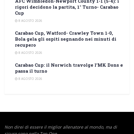
AFC Wimbledon-Newport County 1-1 (5-4): i
rigori decidono la partita, 1° Turno- Carabao
Cup
8 AGOSTO 2026
Carabao Cup, Watford- Crawley Town 1-0,
Bola gela gli ospiti segnando nei minuti di
recupero
8 AGOSTO 2026
Carabao Cup: il Norwich travolge l’MK Dons e
passa il turno
8 AGOSTO 2026
Non direi di essere il miglior allenatore al mondo,
ma di
sicuro sono nella Top One