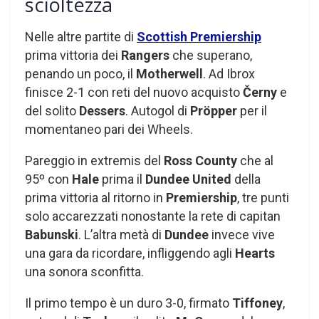
scioltezza
Nelle altre partite di
Scottish Premiership
prima vittoria dei
Rangers
che superano,
penando un poco, il
Motherwell
. Ad Ibrox
finisce 2-1 con reti del nuovo acquisto
Černy
e
del solito
Dessers
. Autogol di
Pröpper
per il
momentaneo pari dei Wheels.
Pareggio in extremis del
Ross County
che al
95º con
Hale
prima il
Dundee United
della
prima vittoria al ritorno in
Premiership
, tre punti
solo accarezzati nonostante la rete di capitan
Babunski
. L’altra metà di
Dundee
invece vive
una gara da ricordare, infliggendo agli
Hearts
una sonora sconfitta.
Il primo tempo è un duro 3-0, firmato
Tiffoney
,