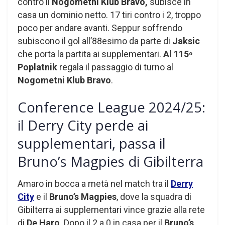
contro il
Nogometni Klub Bravo,
subisce in
casa un dominio netto. 17 tiri contro i 2, troppo
poco per andare avanti. Seppur soffrendo
subiscono il gol all’88esimo da parte di
Jaksic
che porta la partita ai supplementari.
Al 115
o
Poplatnik
regala il passaggio di turno al
Nogometni Klub Bravo
.
Conference League 2024/25:
il Derry City perde ai
supplementari, passa il
Bruno’s Magpies di Gibilterra
Amaro in bocca a metà nel match tra il
Derry
City
e il
Bruno’s Magpies
, dove la squadra di
Gibilterra ai supplementari vince grazie alla rete
di
De Haro
. Dopo il 2 a 0 in casa per il
Bruno’s