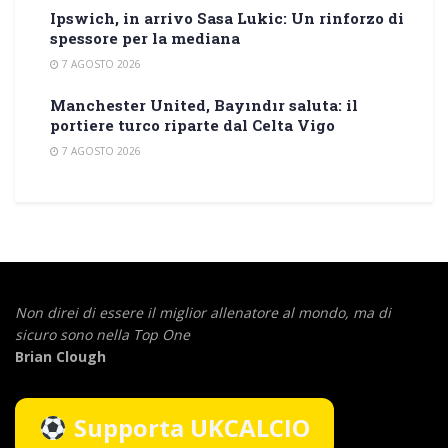
Ipswich, in arrivo Sasa Lukic: Un rinforzo di
spessore per la mediana
7 AGOSTO 2026
Manchester United, Bayındır saluta: il
portiere turco riparte dal Celta Vigo
7 AGOSTO 2026
Non direi di essere il miglior allenatore al mondo,
ma di
sicuro sono nella Top One
Brian Clough
Supporta UKCALCIO