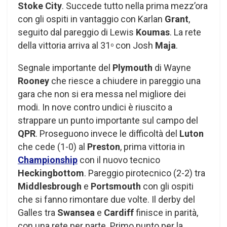
Stoke City
. Succede tutto nella prima mezz’ora
con gli ospiti in vantaggio con Karlan
Grant
,
seguito dal pareggio di Lewis
Koumas
. La rete
della vittoria arriva al 31
con Josh
Maja
.
o
Segnale importante del
Plymouth
di Wayne
Rooney
che riesce a chiudere in pareggio una
gara che non si era messa nel migliore dei
modi. In nove contro undici è riuscito a
strappare un punto importante sul campo del
QPR
. Proseguono invece le difficoltà del
Luton
che cede (1-0) al
Preston
, prima vittoria in
Championship
con il nuovo tecnico
Heckingbottom
. Pareggio pirotecnico (2-2) tra
Middlesbrough
e
Portsmouth
con gli ospiti
che si fanno rimontare due volte. Il derby del
Galles tra
Swansea
e
Cardiff
finisce in parità,
con una rete per parte. Primo punto per la