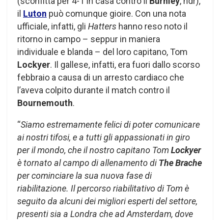
(sconfitta per 4-1 in casa contro il
Burnley
, ndr),
il
Luton
può comunque gioire. Con una nota
ufficiale, infatti, gli
Hatters
hanno reso noto il
ritorno in campo – seppur in maniera
individuale e blanda – del loro capitano, Tom
Lockyer
. Il gallese, infatti, era fuori dallo scorso
febbraio a causa di un arresto cardiaco che
l’aveva colpito durante il match contro il
Bournemouth
.
“
Siamo estremamente felici di poter comunicare
ai nostri tifosi, e a tutti gli appassionati in giro
per il mondo, che il nostro capitano Tom
Lockyer
è tornato al campo di allenamento di
The Brache
per cominciare la sua nuova fase di
riabilitazione. Il percorso riabilitativo di Tom è
seguito da alcuni dei migliori esperti del settore,
presenti sia a Londra che ad Amsterdam, dove