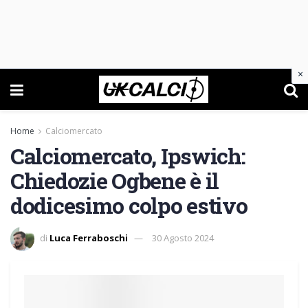
×
Home
Calciomercato
Calciomercato, Ipswich:
Chiedozie Ogbene è il
dodicesimo colpo estivo
di
Luca Ferraboschi
30 Agosto 2024