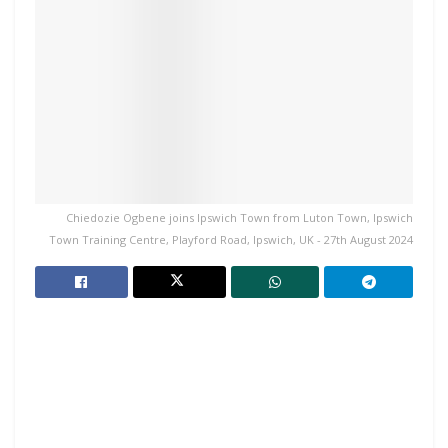
Chiedozie Ogbene joins Ipswich Town from Luton Town, Ipswich
Town Training Centre, Playford Road, Ipswich, UK - 27th August 2024