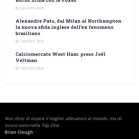
7 AGOSTO 2026
Alexandre Pato, dal Milan al Northampton:
la nuova sfida inglese dell’ex fenomeno
brasiliano
7 AGOSTO 2026
Calciomercato West Ham: preso Joël
Veltman
7 AGOSTO 2026
Non direi di essere il miglior allenatore al mondo,
ma di
sicuro sono nella Top One
Brian Clough