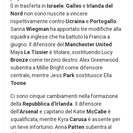
0 in trasferta in
Israele
.
Galles
e
Irlanda del
Nord
non sono riuscite a vincere
rispettivamente contro
Ucraina
e
Portogallo
.
Sarina
Wiegman
ha apportato tre modifiche alla
squadra inglese che ha battuto la Francia a
giugno. Il difensore del
Manchester United
Maya
Le Tissier
è titolare, sostituendo Lucy
Bronze
come terzino destro. Alex Greenwood
subentra a Millie Bright come difensore
centrale, mentre Jess
Park
sostituisce Ella
Toone
.
Ci sono cinque cambiamenti nella formazione
della
Repubblica d’Irlanda
. Il difensore
dell’
Arsenal
e capitano del Katie
McCabe
è
squalificata, mentre Kyra
Carusa
è assente per
un lieve infortunio. Anna
Patten
subentra al