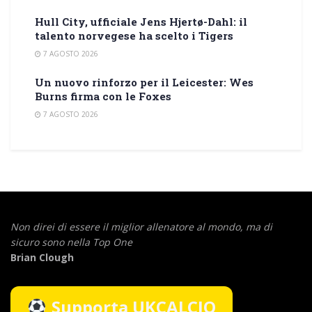
Hull City, ufficiale Jens Hjertø-Dahl: il
talento norvegese ha scelto i Tigers
7 AGOSTO 2026
Un nuovo rinforzo per il Leicester: Wes
Burns firma con le Foxes
7 AGOSTO 2026
Non direi di essere il miglior allenatore al mondo,
ma di
sicuro sono nella Top One
Brian Clough
Supporta UKCALCIO