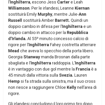
l’
Inghilterra
, escono Jess
Carter
e Leah
Williamson
. Per le irlandesi, Leanne
Kiernan
sostituirà Emily
Murphy
, mentre Julie-
Ann
Russell
sostituirà Amber
Barrett.
Quindi un
doppio cambio in difesa per l’
Inghilterra
e un
doppio cambio in attacco per la
Repubblica
d’Irlanda.
Al 55º minuto concesso calcio di
rigore per l’
Inghilterra
Fahey costretta atterrare
Mead
che aveva lo specchio della porta libero.
Georgia
Stanway
manda Brosnan dalla parte
sbagliata e l’
Inghilterra
raddoppia. L’
Inghilterra
è in vantaggio con due gol mentre la
Francia
è a
45 minuti dalla vittoria sulla
Svezia.
Lauren
Hemp
si fa strada sulla sinistra, ma il suo cross
non riesce a raggiungere Chloe
Kelly
nell’area di
rigore.
Gli irlandesi concludono il loro primo tiro dopo