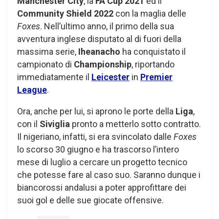
Manchester City
, la
FA Cup 2021
ed il
Community Shield 2022
con la maglia delle
Foxes
. Nell’ultimo anno, il primo della sua
avventura inglese disputato al di fuori della
massima serie,
Iheanacho
ha conquistato il
campionato di
Championship
, riportando
immediatamente il
Leicester
in
Premier
League
.
Ora, anche per lui, si aprono le porte della
Liga
,
con il
Siviglia
pronto a metterlo sotto contratto.
Il nigeriano, infatti, si era svincolato dalle
Foxes
lo scorso 30 giugno e ha trascorso l’intero
mese di luglio a cercare un progetto tecnico
che potesse fare al caso suo. Saranno dunque i
biancorossi andalusi a poter approfittare dei
suoi gol e delle sue giocate offensive.