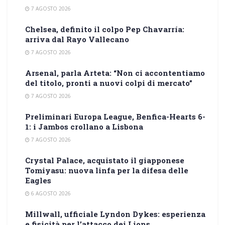
7 AGOSTO 2026
Chelsea, definito il colpo Pep Chavarría:
arriva dal Rayo Vallecano
7 AGOSTO 2026
Arsenal, parla Arteta: “Non ci accontentiamo
del titolo, pronti a nuovi colpi di mercato”
7 AGOSTO 2026
Preliminari Europa League, Benfica-Hearts 6-
1: i Jambos crollano a Lisbona
7 AGOSTO 2026
Crystal Palace, acquistato il giapponese
Tomiyasu: nuova linfa per la difesa delle
Eagles
6 AGOSTO 2026
Millwall, ufficiale Lyndon Dykes: esperienza
e fisicità per l’attacco dei Lions