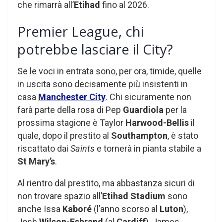
che rimarrà all’
Etihad
fino al 2026.
Premier League, chi
potrebbe lasciare il City?
Se le voci in entrata sono, per ora, timide, quelle
in uscita sono decisamente più insistenti in
casa
Manchester City
. Chi sicuramente non
farà parte della rosa di Pep
Guardiola
per la
prossima stagione è Taylor
Harwood-Bellis
il
quale, dopo il prestito al
Southampton
, è stato
riscattato dai
Saints
e tornerà in pianta stabile a
St Mary’s
.
Al rientro dal prestito, ma abbastanza sicuri di
non trovare spazio all’
Etihad Stadium
sono
anche Issa
Kaboré
(l’anno scorso al
Luton
),
Josh
Wilson-Esbrand
(al
Cardiff
), James