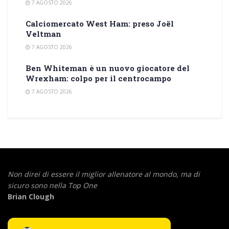
7 AGOSTO 2026
Calciomercato West Ham: preso Joël
Veltman
7 AGOSTO 2026
Ben Whiteman è un nuovo giocatore del
Wrexham: colpo per il centrocampo
7 AGOSTO 2026
Non direi di essere il miglior allenatore al mondo,
ma di
sicuro sono nella Top One
Brian Clough