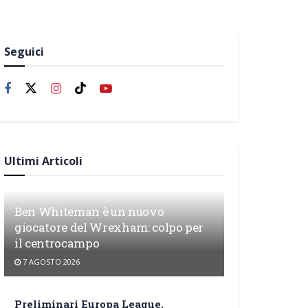
Seguici
Ultimi Articoli
Ben Whiteman è un nuovo
giocatore del Wrexham: colpo per
il centrocampo
7 AGOSTO 2026
Preliminari Europa League,