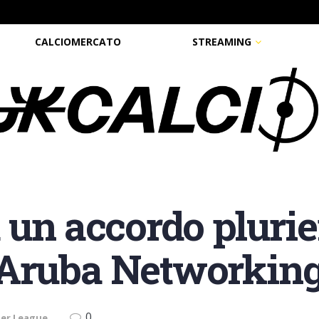
CALCIOMERCATO
STREAMING
 un accordo plurie
Aruba Networkin
0
ier League