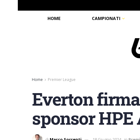
HOME
CAMPIONATI
Home
Premier League
Everton firma
sponsor HPE 
di
Marco Sorrenti
18 Giugno 2024
in
Prem