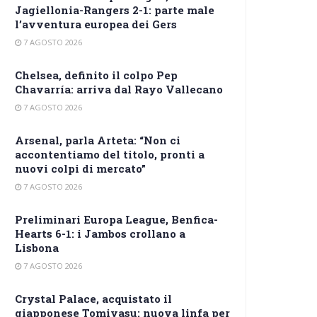
Jagiellonia-Rangers 2-1: parte male
l’avventura europea dei Gers
7 AGOSTO 2026
Chelsea, definito il colpo Pep
Chavarría: arriva dal Rayo Vallecano
7 AGOSTO 2026
Arsenal, parla Arteta: “Non ci
accontentiamo del titolo, pronti a
nuovi colpi di mercato”
7 AGOSTO 2026
Preliminari Europa League, Benfica-
Hearts 6-1: i Jambos crollano a
Lisbona
7 AGOSTO 2026
Crystal Palace, acquistato il
giapponese Tomiyasu: nuova linfa per